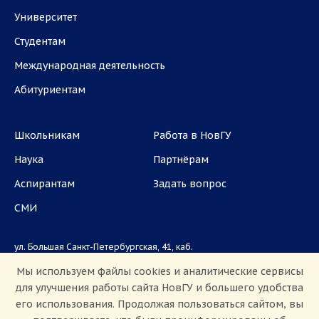
Университет
Студентам
Международная деятельность
Абитуриентам
Школьникам
Работа в НовГУ
Наука
Партнёрам
Аспирантам
Задать вопрос
СМИ
ул. Большая Санкт-Петербургская, 41, каб.
1101, 1103
Мы используем файлы cookies и аналитические сервисы
для улучшения работы сайта НовГУ и большего удобства
Приемная комиссия: +7(8162)33-20-44
его использования. Продолжая пользоваться сайтом, вы