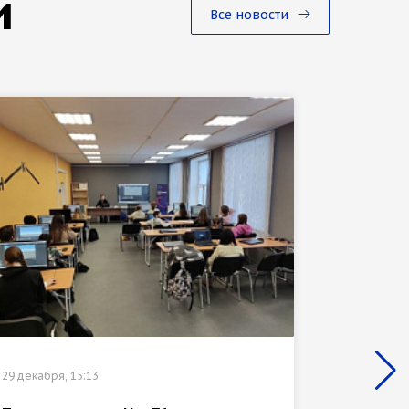
и
Все новости
29 декабр
29 декабря, 15:13
ГИС-ба