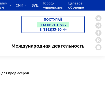
елям
Город-
Целевое
СМИ
ВУЦ
кам
университет
обучение
НА СПЕЦИАЛИТЕТ
ПОСТУПАЙ
В МАГИСТРАТУРУ
8 (8162)33-20-44
В АСПИРАНТУРУ
Международная деятельность
В ОРДИНАТУРУ
а для продюсеров