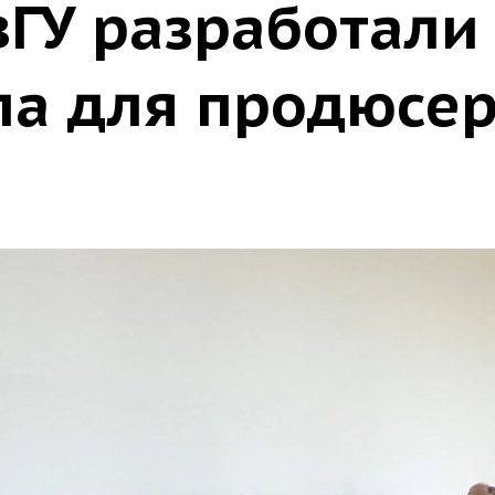
вГУ разработали
ла для продюсе