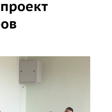
 проект
ров