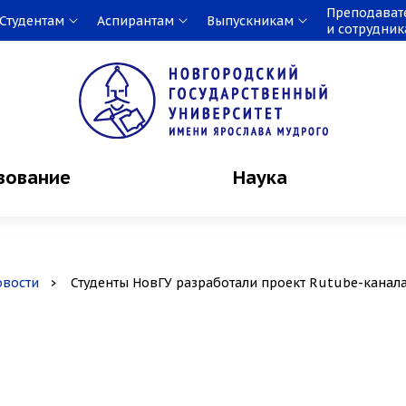
Преподават
Студентам
Аспирантам
Выпускникам
и сотрудни
зование
Наука
овости
Студенты НовГУ разработали проект Rutube-канал