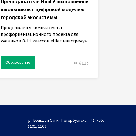
медиат
Преподаватели НовГУ познакомили
второк
школьников с цифровой моделью
городской экосистемы
Задачи 
кафедры
Продолжается зимняя смена
обучени
профориентационного проекта для
учеников 8-11 классов «Шаг навстречу».
Образование
Образ
6123
ул. Большая Санкт-Петербургская, 41, каб.
1101, 1103