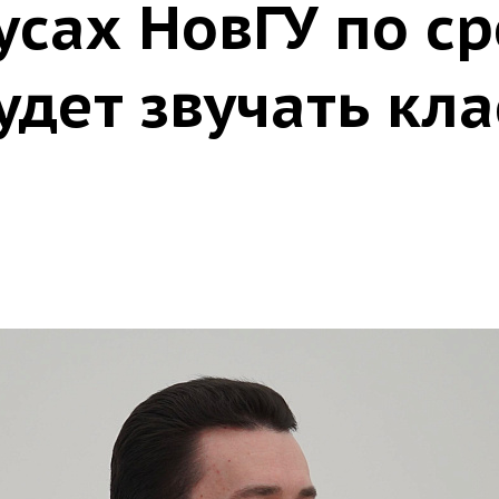
усах НовГУ по с
дет звучать кла