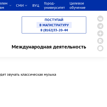
елям
Город-
Целевое
СМИ
ВУЦ
кам
университет
обучение
НА СПЕЦИАЛИТЕТ
ПОСТУПАЙ
В МАГИСТРАТУРУ
8 (8162)33-20-44
В АСПИРАНТУРУ
Международная деятельность
В ОРДИНАТУРУ
дет звучать классическая музыка