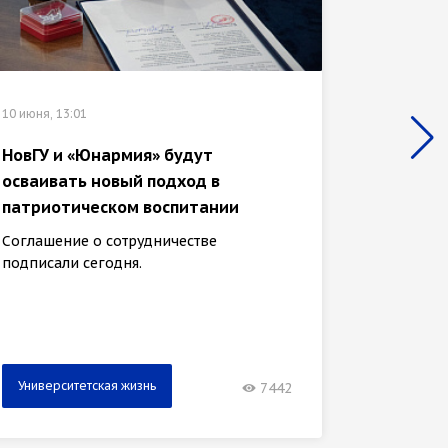
10 июня, 13:01
15 апреля
НовГУ и «Юнармия» будут
В март
осваивать новый подход в
универ
патриотическом воспитании
тысяч 
Соглашение о сотрудничестве
НовГУ з
подписали сегодня.
медиаре
Университетская жизнь
Универ
7442