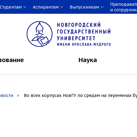
Преподават
Студентам
Аспирантам
Выпускникам
и сотрудни
зование
Наука
овости
Во всех корпусах НовГУ по средам на переменах бу