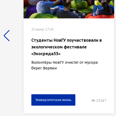
23 июня, 17:20
Студенты НовГУ поучаствовали в
экологическом фестивале
«Экосреда53»
Волонтёры НовГУ очистят от мусора
берег Веряжи
Университетская жизнь
15167