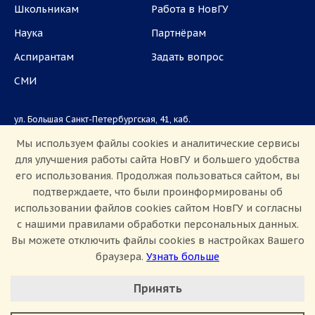
Школьникам
Работа в НовГУ
Наука
Партнёрам
Аспирантам
Задать вопрос
СМИ
ул. Большая Санкт-Петербургская, 41, каб.
1101, 1103
Мы используем файлы cookies и аналитические сервисы
для улучшения работы сайта НовГУ и большего удобства
Приемная комиссия: +7(8162)33-20-44
его использования. Продолжая пользоваться сайтом, вы
подтверждаете, что были проинформированы об
использовании файлов cookies сайтом НовГУ и согласны
с нашими правилами обработки персональных данных.
Вы можете отключить файлы cookies в настройках Вашего
браузера.
Узнать больше
Настроить Cookie
Сведения об образовательной организации
Принять
Политика конфиденциальности
Сведения о доходах
Минимальные
Противодействие коррупции
Аналитические/Функциональные