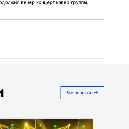
одолжил вечер концерт кавер-группы,
и
Все новости