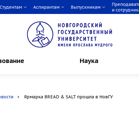
Преподават
Студентам
Аспирантам
Выпускникам
и сотрудни
зование
Наука
овости
Ярмарка BREAD & SALT прошла в НовГУ