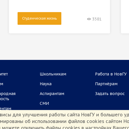
Студенческая жизнь
3581
итет
Школьникам
Работа в НовГУ
ам
Наука
Партнёрам
ародная
Аспирантам
Задать вопрос
ность
СМИ
ентам
висы для улучшения работы сайта НовГУ и большего уд
рмированы об использовании файлов cookies сайтом Но
 можете отключить файлы cookies в настройках Вашег