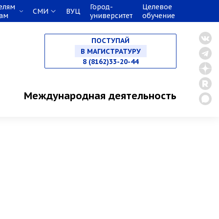
елям
Город-
Целевое
СМИ
ВУЦ
кам
университет
обучение
НА СПЕЦИАЛИТЕТ
ПОСТУПАЙ
В МАГИСТРАТУРУ
8 (8162)33-20-44
В АСПИРАНТУРУ
Международная деятельность
В ОРДИНАТУРУ