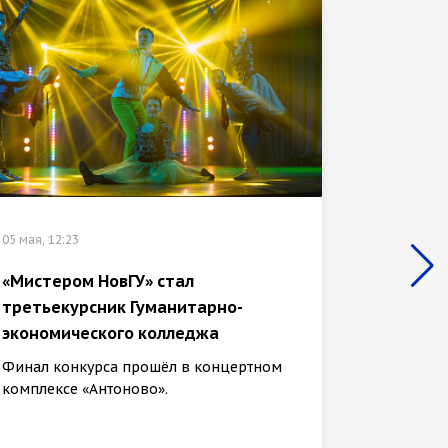
05 мая, 12:23
16 марта,
«Мистером НовГУ» стал
Студен
третьекурсник Гуманитарно-
универ
экономического колледжа
регио
парла
Финал конкурса прошёл в концертном
комплексе «Антоново».
Новый с
Алексаш
институ