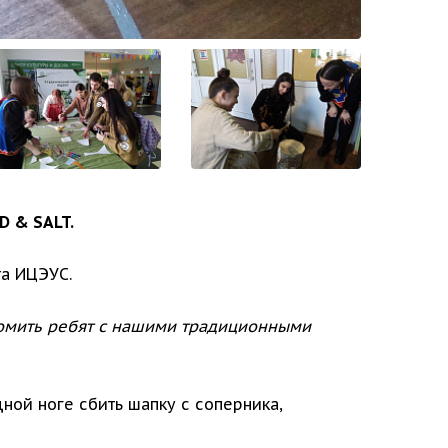
D & SALT.
та ИЦЭУС.
комить ребят с нашими традиционными
дной ноге сбить шапку с соперника,