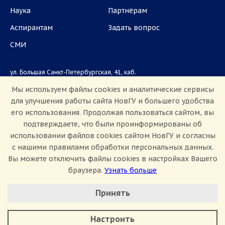
Наука
Партнёрам
Аспирантам
Задать вопрос
СМИ
ул. Большая Санкт-Петербургская, 41, каб.
1101, 1103
Мы используем файлы cookies и аналитические сервисы
для улучшения работы сайта НовГУ и большего удобства
Приемная комиссия: +7(8162)33-20-44
его использования. Продолжая пользоваться сайтом, вы
подтверждаете, что были проинформированы об
использовании файлов cookies сайтом НовГУ и согласны
с нашими правилами обработки персональных данных.
Вы можете отключить файлы cookies в настройках Вашего
браузера.
Узнать больше
Настроить Cookie
Сведения об образовательной организации
Принять
Политика конфиденциальности
Сведения о доходах
Минимальные
Противодействие коррупции
Аналитические/Функциональные
Противодействие терроризму и экстремизму
Настроить