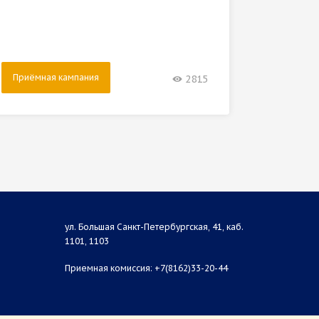
Приёмная кампания
Приём
2815
ул. Большая Санкт-Петербургская, 41, каб.
1101, 1103
Приемная комиссия: +7(8162)33-20-44