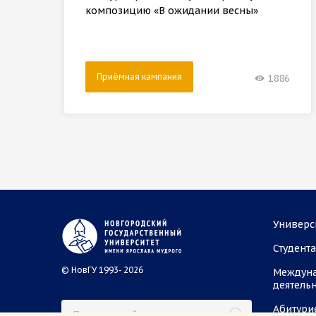
композицию «В ожидании весны»
Приёмная кампания
1886
Универс
Студент
© НовГУ 1993- 2026
Междун
деятель
Абитури