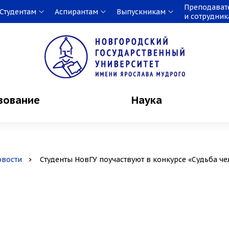
Преподават
Студентам
Аспирантам
Выпускникам
и сотрудни
зование
Наука
овости
Студенты НовГУ поучаствуют в конкурсе «Судьба че