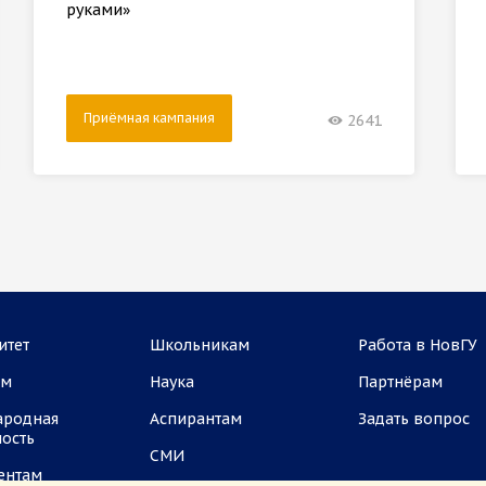
руками»
Приёмная кампания
2641
итет
Школьникам
Работа в НовГУ
ам
Наука
Партнёрам
ародная
Аспирантам
Задать вопрос
ность
СМИ
ентам