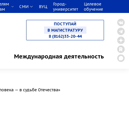
елям
Город-
Целевое
СМИ
ВУЦ
кам
университет
обучение
НА СПЕЦИАЛИТЕТ
ПОСТУПАЙ
В МАГИСТРАТУРУ
8 (8162)33-20-44
В АСПИРАНТУРУ
Международная деятельность
В ОРДИНАТУРУ
ловека — в судьбе Отечества»