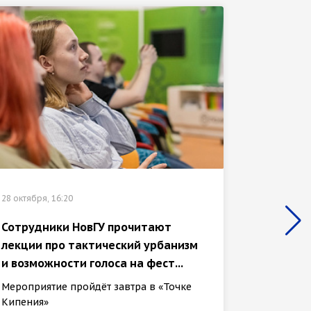
28 октября, 16:20
14 сентяб
Сотрудники НовГУ прочитают
Студен
лекции про тактический урбанизм
выстав
и возможности голоса на фест...
магази
Мероприятие пройдёт завтра в «Точке
Цикл в
Кипения»
посвящ