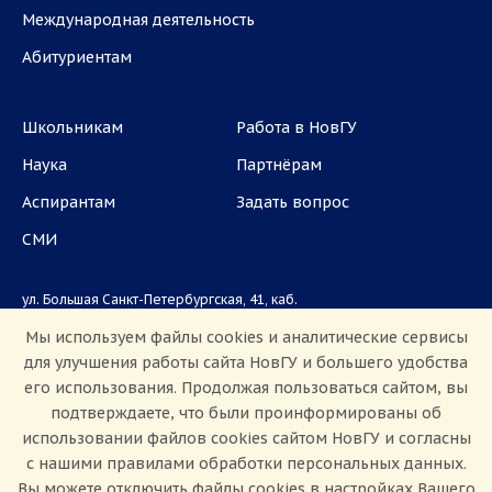
Международная деятельность
Абитуриентам
Школьникам
Работа в НовГУ
Наука
Партнёрам
Аспирантам
Задать вопрос
СМИ
ул. Большая Санкт-Петербургская, 41, каб.
1101, 1103
Мы используем файлы cookies и аналитические сервисы
для улучшения работы сайта НовГУ и большего удобства
Приемная комиссия: +7(8162)33-20-44
его использования. Продолжая пользоваться сайтом, вы
подтверждаете, что были проинформированы об
использовании файлов cookies сайтом НовГУ и согласны
с нашими правилами обработки персональных данных.
Вы можете отключить файлы cookies в настройках Вашего