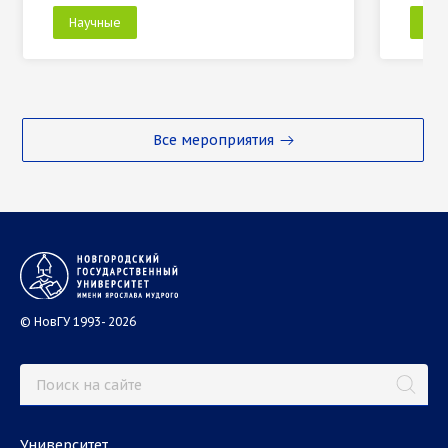
Научные
На
Все мероприятия
© НовГУ 1993- 2026
Университет