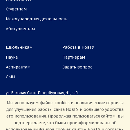
Студентам
Международная деятельность
Абитуриентам
Школьникам
Работа в НовГУ
Наука
Партнёрам
Аспирантам
Задать вопрос
СМИ
ул. Большая Санкт-Петербургская, 41, каб.
1101, 1103
Мы используем файлы cookies и аналитические сервисы
для улучшения работы сайта НовГУ и большего удобства
Приемная комиссия: +7(8162)33-20-44
его использования. Продолжая пользоваться сайтом, вы
подтверждаете, что были проинформированы об
использовании файлов cookies сайтом НовГУ и согласны