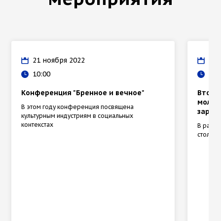
21 ноября 2022
29 
10:00
10:
Конференция "Бренное и вечное"
Втора
молоды
В этом году конференция посвящена
зарожд
культурным индустриям в социальных
контекстах
В рамк
стол, л