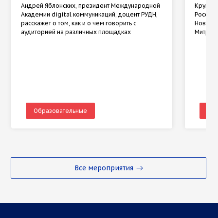
Андрей Яблонских, президент Международной
Круглый
Академии digital коммуникаций, доцент РУДН,
России 
расскажет о том, как и о чем говорить с
Новгоро
аудиторией на различных площадках
Митроп
Образовательные
Об
Все мероприятия