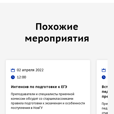
Похожие
мероприятия
02 апреля 2022
11 
12:00
13:
Интенсив по подготовке к ЕГЭ
Встре
педаг
Преподаватели и специалисты приемной
предс
комиссии обсудят со старшеклассниками
правила подготовки к экзаменам и особенности
Предста
поступления в НовГУ
педагог
студент