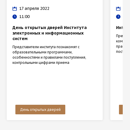
17 апреля 2022
02 
11:00
12:
День открытых дверей Института
Интенс
электронных и информационных
Препод
систем
комисси
правила
Представители института познакомят с
поступл
образовательными программами,
особенностями и правилами поступления,
контрольными цифрами приема
День открытых дверей
Ден