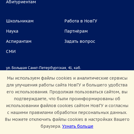
Абитуриентам
Школьникам
Работа в НовГУ
Наука
Партнёрам
Аспирантам
Задать вопрос
СМИ
ул. Большая Санкт-Петербургская, 41, каб.
1101, 1103
Мы используем файлы cookies и аналитические сервисы
для улучшения работы сайта НовГУ и большего удобства
Приемная комиссия: +7(8162)33-20-44
его использования. Продолжая пользоваться сайтом, вы
подтверждаете, что были проинформированы об
использовании файлов cookies сайтом НовГУ и согласны
с нашими правилами обработки персональных данных.
Вы можете отключить файлы cookies в настройках Вашего
браузера.
Узнать больше
Настроить Cookie
Сведения об образовательной организации