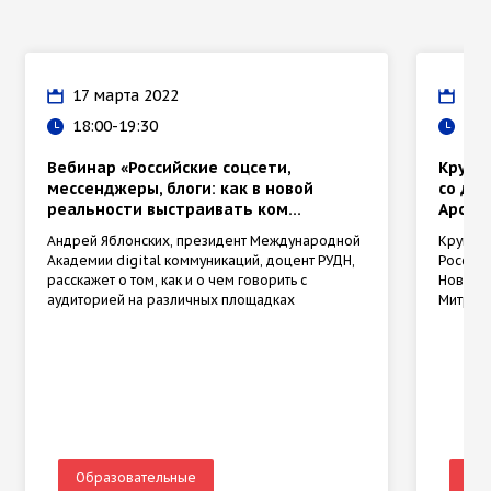
17 марта 2022
17 
18:00-19:30
12:
Вебинар «Российские соцсети,
Кругл
мессенджеры, блоги: как в новой
со дн
реальности выстраивать ком...
Арсен
Андрей Яблонских, президент Международной
Круглый
Академии digital коммуникаций, доцент РУДН,
России 
расскажет о том, как и о чем говорить с
Новгоро
аудиторией на различных площадках
Митроп
Образовательные
Об