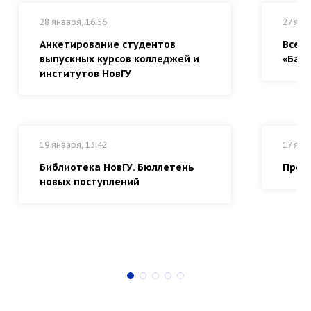
28 января, 16:56
27 янв
Анкетирование студентов
Всер
выпускных курсов колледжей и
«Байк
институтов НовГУ
19 января, 13:42
17 янв
Библиотека НовГУ. Бюллетень
Прем
новых поступлений