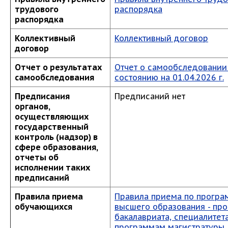
трудового
распорядка
распорядка
Коллективный
Коллективный договор
договор
Отчет о результатах
Отчет о самообследовании
самообследования
состоянию на 01.04.2026 г.
Предписания
Предписаний нет
органов,
осуществляющих
государственный
контроль (надзор) в
сфере образования,
отчеты об
исполнении таких
предписаний
Правила приема
Правила приема по прогр
обучающихся
высшего образования - пр
бакалавриата, специалитета
программам магистратуры