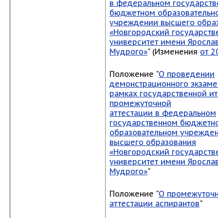
в федеральном государст
бюджетном образовательн
учреждении высшего обра
«Новгородский государств
университет имени Яросла
Мудрого»
" (Изменения
от 2
Положение "
О проведении
демонстрационного экзаме
рамках государственной ит
промежуточной
аттестации
в
федеральном
государственном бюджетн
образовательном учрежде
высшего образования
«Новгородский государств
университет имени Яросла
Мудрого»
"
Положение "
О промежуточ
аттестации аспирантов
"