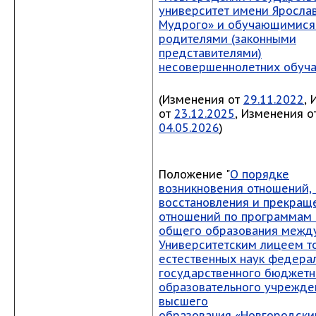
университет имени Яросла
Мудрого» и обучающимися 
родителями (законными
представителями)
несовершеннолетних обуч
(Изменения от
29.11.2022
,
от
23.12.2025
, Изменения о
04.05.2026
)
Положение "
О порядке
возникновения отношений,
восстановления и прекращ
отношений по программам
общего образования межд
Университетским лицеем т
естественных наук федера
государственного бюджетн
образовательного учрежде
высшего
образования «Новгородски