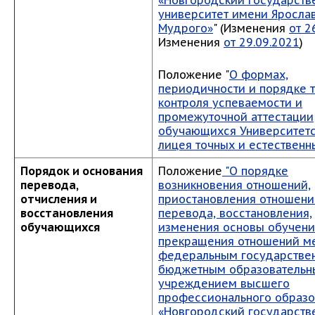
«Новгородский государств
университет имени Яросла
Мудрого»
" (Изменения
от 2
Изменения
от 29.09.2021
)
Положение "
О формах,
периодичности и порядке 
контроля успеваемости и
промежуточной аттестации
обучающихся Университетс
лицея точных и естественн
Порядок и основания
Положение
"О порядке
перевода,
возникновения отношений,
отчисления и
приостановления отношени
восстановления
перевода, восстановления,
обучающихся
изменения основы обучени
прекращения отношений м
федеральным государстве
бюджетным образователь
учреждением высшего
профессионального образо
«Новгородский государств