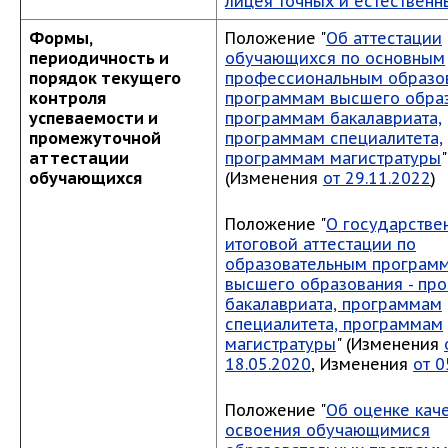
лицея точных и естественн
Формы,
Положение "
Об аттестации
периодичность и
обучающихся
по основным
порядок текущего
профессиональным образо
контроля
программам высшего образ
успеваемости и
программам бакалавриата,
промежуточной
программам специалитета,
аттестации
программам магистратуры
"
обучающихся
(Изменения
от 29.11.2022
)
Положение "
О государстве
итоговой аттестации по
образовательным програм
высшего образования - пр
бакалавриата, программам
специалитета, программам
магистратуры
" (Изменения
18.05.2020
, Изменения
от 0
Положение "
Об оценке кач
освоения обучающимися