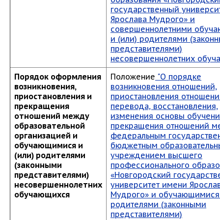
государственный универси
Ярослава Мудрого» и
совершеннолетними обуч
и (или) родителями (закон
представителями)
несовершеннолетних обуч
Порядок оформления
Положение
"О порядке
возникновения,
возникновения отношений,
приостановления и
приостановления отношени
прекращения
перевода, восстановления,
отношений между
изменения основы обучени
образовательной
прекращения отношений м
организацией и
федеральным государстве
обучающимися и
бюджетным образователь
(или) родителями
учреждением высшего
(законными
профессионального образо
представителями)
«Новгородский государств
несовершеннолетних
университет имени Яросла
обучающихся
Мудрого» и обучающимися 
родителями (законными
представителями)