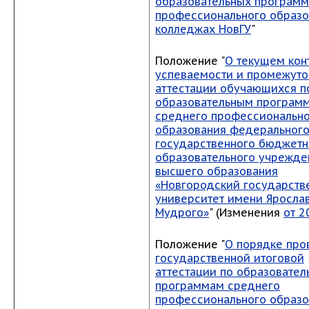
образовательных программ
профессионального образо
колледжах НовГУ
"
Положение "
О текущем кон
успеваемости и промежуто
аттестации обучающихся п
образовательным програм
среднего профессиональн
образования федеральног
государственного бюджетн
образовательного учрежде
высшего образования
«Новгородский государств
университет имени Яросла
Мудрого»
" (Изменения
от 2
Положение "
О порядке про
государственной итоговой
аттестации по образовате
программам среднего
профессионального образ