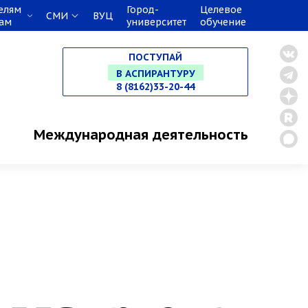
елям
Город-
Целевое
НА СПЕЦИАЛИТЕТ
СМИ
ВУЦ
кам
университет
обучение
В МАГИСТРАТУРУ
ПОСТУПАЙ
В АСПИРАНТУРУ
8 (8162)33-20-44
В ОРДИНАТУРУ
Международная деятельность