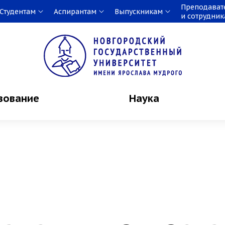
Преподават
Студентам
Аспирантам
Выпускникам
и сотрудни
зование
Наука