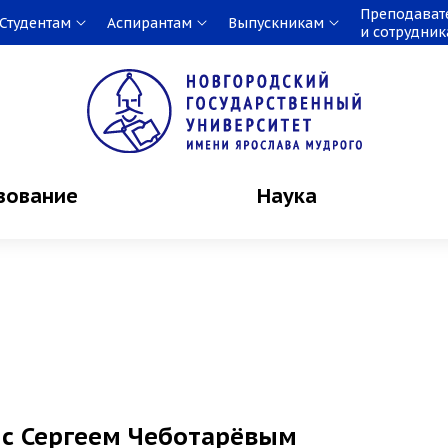
Преподават
Студентам
Аспирантам
Выпускникам
и сотрудни
зование
Наука
h с Сергеем Чеботарёвым