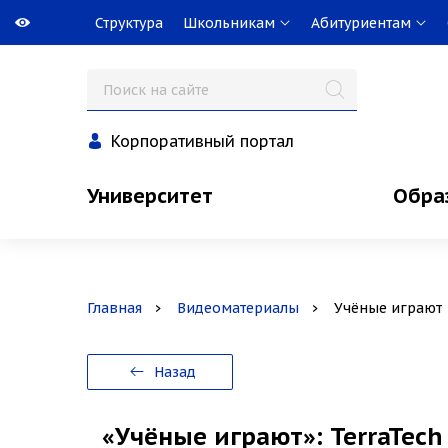
Структура
Школьникам
Абитуриентам
Корпоративный портал
Университет
Обра
Главная
Видеоматериалы
Учёные играют
Назад
«Учёные играют»: TerraTec