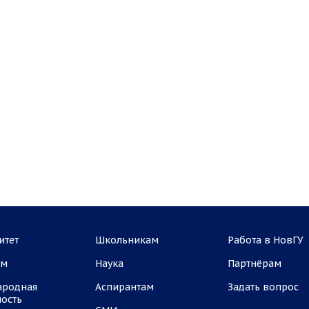
итет
Школьникам
Работа в НовГУ
ам
Наука
Партнёрам
ародная
Аспирантам
Задать вопрос
ность