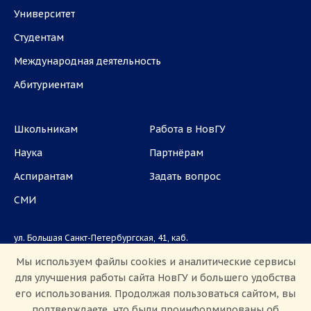
Университет
Студентам
Международная деятельность
Абитуриентам
Школьникам
Работа в НовГУ
Наука
Партнёрам
Аспирантам
Задать вопрос
СМИ
ул. Большая Санкт-Петербургская, 41, каб.
1101, 1103
Мы используем файлы cookies и аналитические сервисы
для улучшения работы сайта НовГУ и большего удобства
Приемная комиссия: +7(8162)33-20-44
его использования. Продолжая пользоваться сайтом, вы
подтверждаете, что были проинформированы об