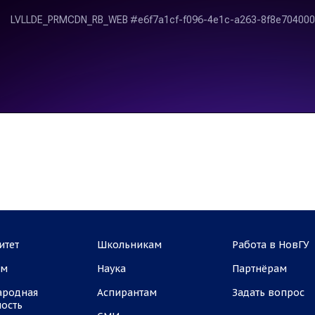
итет
Школьникам
Работа в НовГУ
ам
Наука
Партнёрам
ародная
Аспирантам
Задать вопрос
ность