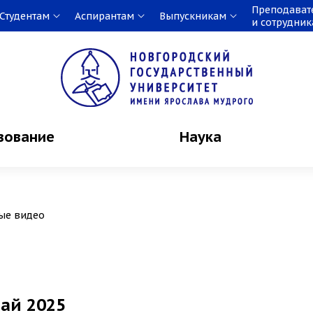
Преподават
Студентам
Аспирантам
Выпускникам
и сотрудни
зование
Наука
ые видео
май 2025