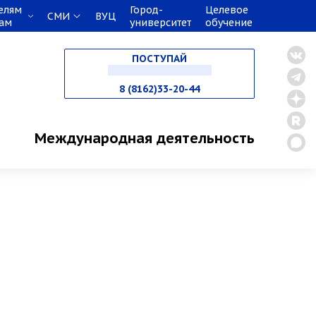
елям
Город-
Целевое
СМИ
ВУЦ
кам
университет
обучение
НА СПЕЦИАЛИТЕТ
ПОСТУПАЙ
В МАГИСТРАТУРУ
8 (8162)33-20-44
В АСПИРАНТУРУ
Международная деятельность
В ОРДИНАТУРУ