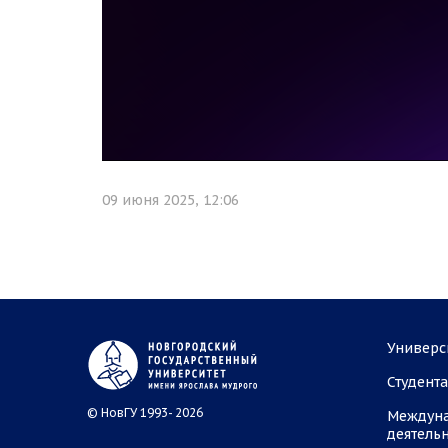
09 июня 2025, 12:06
Универс
Студент
© НовГУ 1993- 2026
Междун
деятель