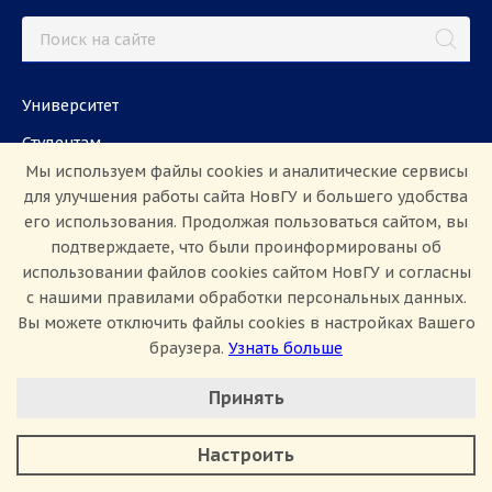
Университет
Студентам
Мы используем файлы cookies и аналитические сервисы
Международная деятельность
для улучшения работы сайта НовГУ и большего удобства
Абитуриентам
его использования. Продолжая пользоваться сайтом, вы
подтверждаете, что были проинформированы об
использовании файлов cookies сайтом НовГУ и согласны
Школьникам
Работа в НовГУ
с нашими правилами обработки персональных данных.
Вы можете отключить файлы cookies в настройках Вашего
Наука
Партнёрам
браузера.
Узнать больше
Аспирантам
Задать вопрос
Настроить Cookie
Принять
СМИ
Минимальные
Аналитические/Функциональные
Настроить
ул. Большая Санкт-Петербургская, 41, каб.
1101, 1103