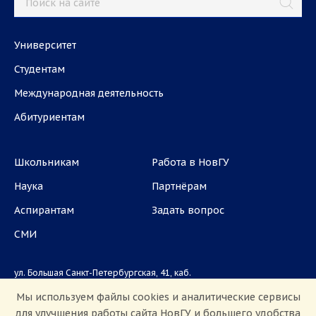
Университет
Студентам
Международная деятельность
Абитуриентам
Школьникам
Работа в НовГУ
Наука
Партнёрам
Аспирантам
Задать вопрос
СМИ
ул. Большая Санкт-Петербургская, 41, каб.
1101, 1103
Мы используем файлы cookies и аналитические сервисы
для улучшения работы сайта НовГУ и большего удобства
Приемная комиссия: +7(8162)33-20-44