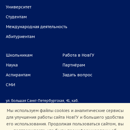
Университет
Студентам
Международная деятельность
Абитуриентам
Школьникам
Работа в НовГУ
Наука
Партнёрам
Аспирантам
Задать вопрос
СМИ
ул. Большая Санкт-Петербургская, 41, каб.
1101, 1103
Мы используем файлы cookies и аналитические сервисы
для улучшения работы сайта НовГУ и большего удобства
Приемная комиссия: +7(8162)33-20-44
его использования. Продолжая пользоваться сайтом, вы