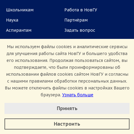
Школьникам
Работа в НовГУ
Наука
Партнёрам
Аспирантам
Задать вопрос
СМИ
Мы используем файлы cookies и аналитические сервисы
для улучшения работы сайта НовГУ и большего удобства
ул. Большая Санкт-Петербургская, 41, каб.
его использования. Продолжая пользоваться сайтом, вы
1101, 1103
подтверждаете, что были проинформированы об
использовании файлов cookies сайтом НовГУ и согласны
Приемная комиссия: +7(8162)33-20-44
с нашими правилами обработки персональных данных.
Вы можете отключить файлы cookies в настройках Вашего
браузера.
Узнать больше
Настроить Cookie
Принять
Минимальные
Аналитические/Функциональные
Сведения об образовательной организации
Настроить
Политика конфиденциальности
Сведения о доходах