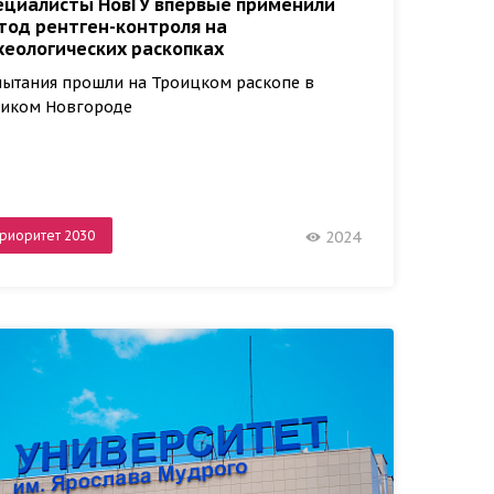
ециалисты НовГУ впервые применили
тод рентген-контроля на
хеологических раскопках
ытания прошли на Троицком раскопе в
ликом Новгороде
риоритет 2030
2024