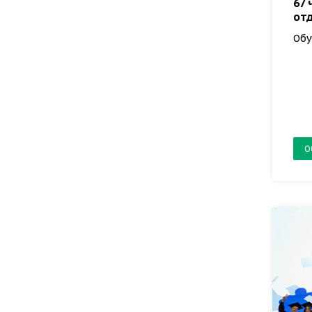
67
от
Обу
О