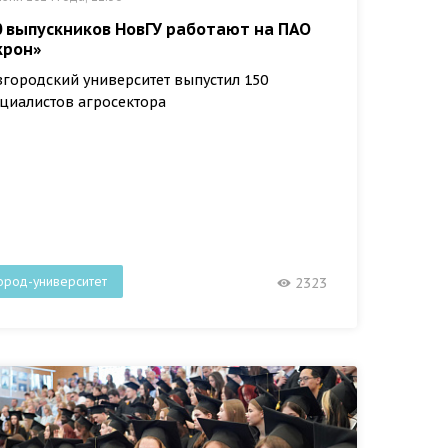
0 выпускников НовГУ работают на ПАО
крон»
городский университет выпустил 150
циалистов агросектора
ород-университет
2323