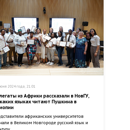
юня 2024 года, 21:01
легаты из Африки рассказали в НовГУ,
 каких языках читают Пушкина в
иопии
дставители африканских университетов
чали в Великом Новгороде русский язык и
ьтуру