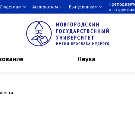
Преподават
Студентам
Аспирантам
Выпускникам
и сотрудни
зование
Наука
овости