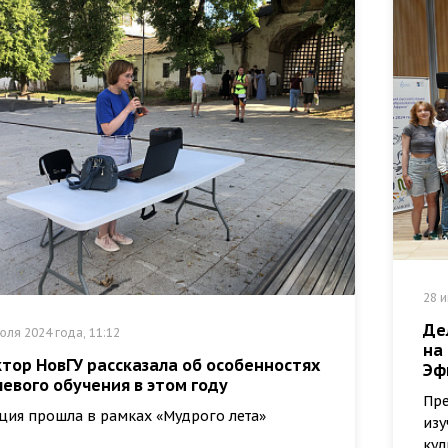
28 и
Де
юля 2024 года, 11:12
на
тор НовГУ рассказала об особенностях
Эф
евого обучения в этом году
Пре
ция прошла в рамках «Мудрого лета»
изу
кул