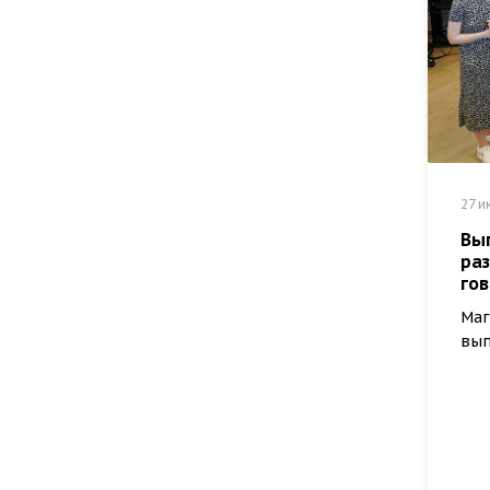
27 и
Вып
раз
го
Маг
вып