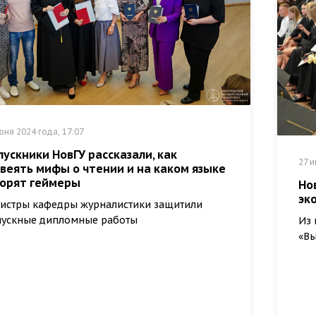
юня 2024 года, 17:07
ускники НовГУ рассказали, как
27 и
веять мифы о чтении и на каком языке
ворят геймеры
Но
эк
истры кафедры журналистики защитили
ускные дипломные работы
Из 
«Вы