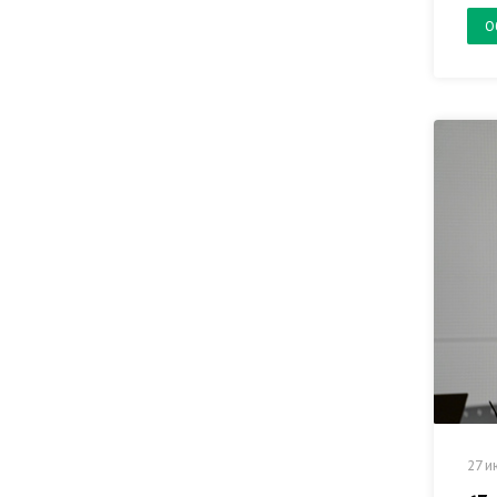
О
27 и