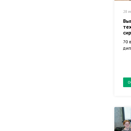
28 и
Вы
те
си
70 
дип
О