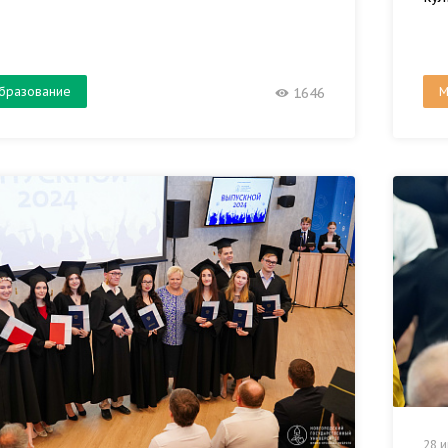
бразование
М
1646
28 и