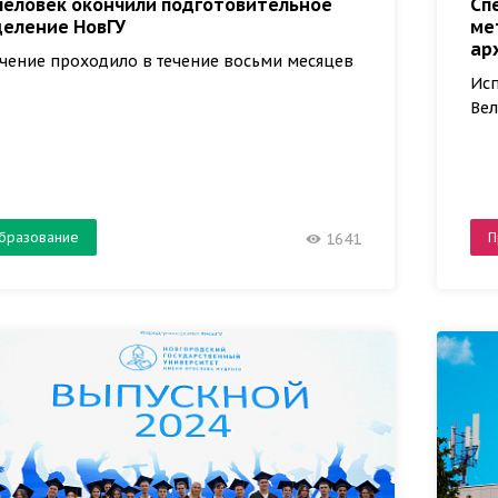
 человек окончили подготовительное
Сп
деление НовГУ
ме
ар
чение проходило в течение восьми месяцев
Исп
Ве
бразование
П
1641