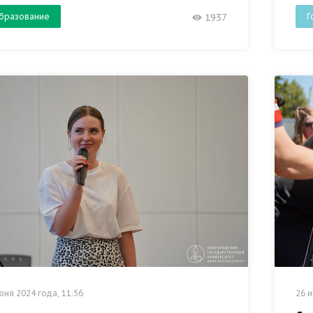
бразование
Г
1937
юня 2024 года, 11:56
26 и