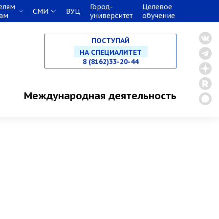
елям
Город-
Целевое
СМИ
ВУЦ
НА БАКАЛАВРИАТ
кам
университет
обучение
ПОСТУПАЙ
НА СПЕЦИАЛИТЕТ
8 (8162)33-20-44
В МАГИСТРАТУРУ
Международная деятельность
В АСПИРАНТУРУ
В ОРДИНАТУРУ