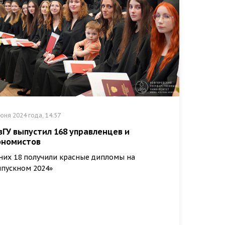
юня 2024 года, 14:57
вГУ выпустил 168 управленцев и
ономистов
них 18 получили красные дипломы на
пускном 2024»