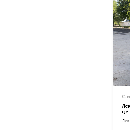
01 и
Лек
цел
Лек