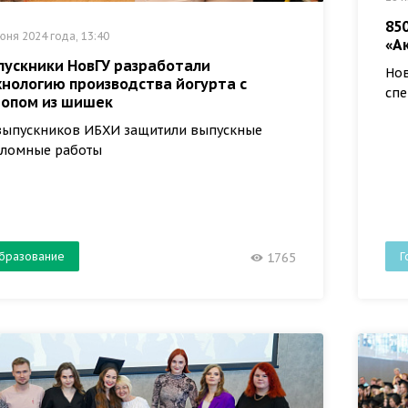
85
юня 2024 года, 13:40
«А
пускники НовГУ разработали
Нов
хнологию производства йогурта с
спе
ропом из шишек
выпускников ИБХИ защитили выпускные
ломные работы
бразование
Г
1765