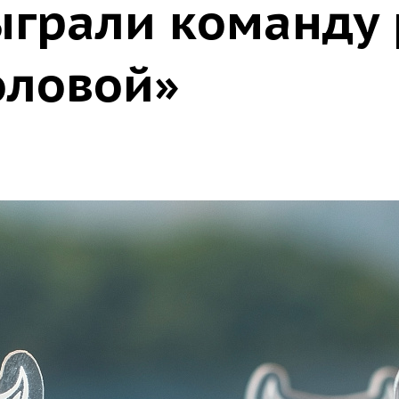
ыграли команду 
оловой»