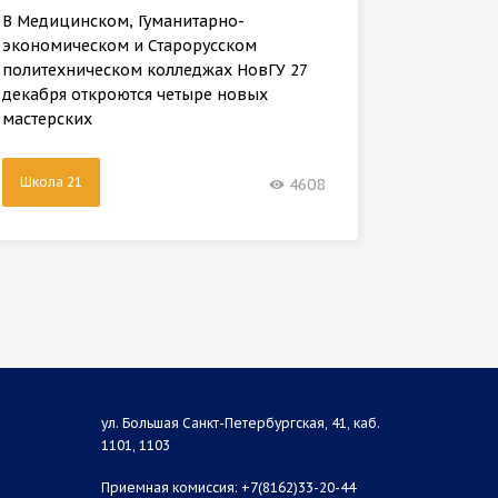
В Новго
В Медицинском, Гуманитарно-
журнали
экономическом и Старорусском
пегас»
политехническом колледжах НовГУ 27
декабря откроются четыре новых
мастерских
Школа 21
4608
ул. Большая Санкт-Петербургская, 41, каб.
1101, 1103
Приемная комиссия: +7(8162)33-20-44