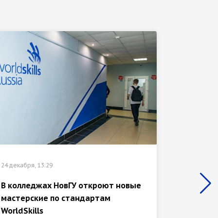
24 декабр
24 декабря, 13:29
Выпуск
универ
В колледжах НовГУ откроют новые
лауреа
мастерские по стандартам
«Хру...
WorldSkills