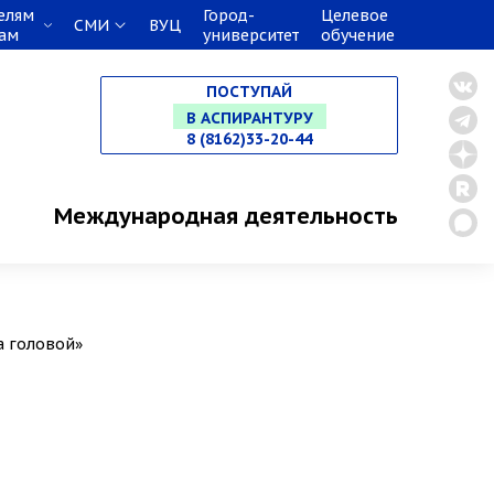
елям
Город-
Целевое
СМИ
ВУЦ
кам
университет
обучение
НА СПЕЦИАЛИТЕТ
ПОСТУПАЙ
В МАГИСТРАТУРУ
8 (8162)33-20-44
В АСПИРАНТУРУ
Международная деятельность
В ОРДИНАТУРУ
а головой»