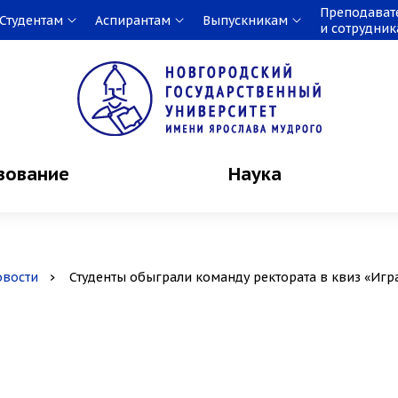
Преподават
Студентам
Аспирантам
Выпускникам
и сотрудни
зование
Наука
овости
Студенты обыграли команду ректората в квиз «Игр