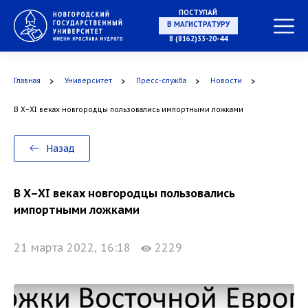
ПОСТУПАЙ
НА СПЕЦИАЛИТЕТ
8 (8162)33-20-44
Главная
Университет
Пресс-служба
Новости
В X–XI веках новгородцы пользовались импортными ложками
В МАГИСТРАТУРУ
Назад
В X–XI веках новгородцы пользовались
В АСПИРАНТУРУ
импортными ложками
21 марта 2022, 16:18
2229
В ОРДИНАТУРУ