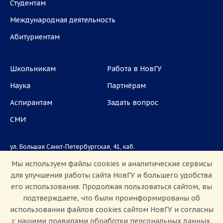
Студентам
Международная деятельность
Абитуриентам
Школьникам
Работа в НовГУ
Наука
Партнёрам
Аспирантам
Задать вопрос
СМИ
ул. Большая Санкт-Петербургская, 41, каб.
1101, 1103
Мы используем файлы cookies и аналитические сервисы
для улучшения работы сайта НовГУ и большего удобства
Приемная комиссия: +7(8162)33-20-44
его использования. Продолжая пользоваться сайтом, вы
подтверждаете, что были проинформированы об
использовании файлов cookies сайтом НовГУ и согласны
с нашими правилами обработки персональных данных.