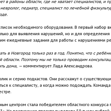
т в районы области, где не хватает специалистов, и п
 невролог, педиатр, специалист по лечебной физкультур
оде.
список необходимого оборудования. В первый набор в
олько для выявления нарушений, но и для определения 
я им ежедневные задания для работы с нарушениями ре
ать в Новгород только раз в год. Понятно, что с ребё
ой области. Поэтому мы не только проводим консультац
ить дома, —
комментирует Лада Александрова.
лик и серию подкастов. Они расскажут о существующи
ься к специалисту, а когда можно подождать. Команда
естре.
ным центром стала победителем областного конкурса
». На реализацию проекта выделили 50 тысяч рублей. 