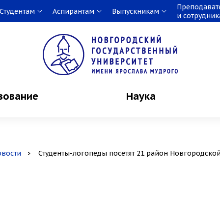
Преподават
Студентам
Аспирантам
Выпускникам
и сотрудни
зование
Наука
овости
Студенты-логопеды посетят 21 район Новгородско