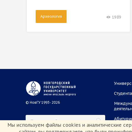
Археология
1989
Универс
Студент
© НовГУ 1993- 2026
Междун
деятель
Абитури
Мы используем файлы cookies и аналитические сер
сайтом, вы подтверждаете, что были проинфо