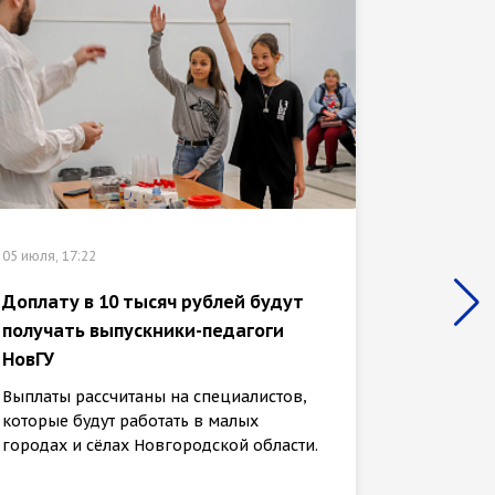
05 июля, 17:22
01 июля, 
Доплату в 10 тысяч рублей будут
В НовГ
получать выпускники-педагоги
неэфф
НовГУ
онлайн
Выплаты рассчитаны на специалистов,
Юристы 
которые будут работать в малых
консуль
городах и сёлах Новгородской области.
Новгоро