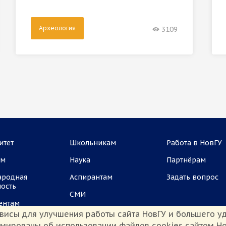
Археология
3109
итет
Школьникам
Работа в НовГУ
ам
Наука
Партнёрам
ародная
Аспирантам
Задать вопрос
ность
СМИ
ентам
висы для улучшения работы сайта НовГУ и большего уд
рмированы об использовании файлов cookies сайтом Но