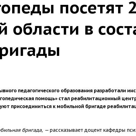
гопеды посетят 
 области в сост
бригады
ывного педагогического образования разработали ин
огопедическая помощь» стал реабилитационный центр
уют присоединиться к мобильной бригаде реабилита
обильная бригада, —
рассказывает доцент кафедры псих