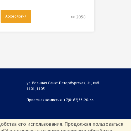
Археология
Архео
2058
ул. Большая Санкт-Петербургская, 41, каб.
1101, 1103
Приемная комиссия: +7(8162)33-20-44
обства его использования. Продолжая пользоваться
вГУ и согласны с нашими правилами обработки