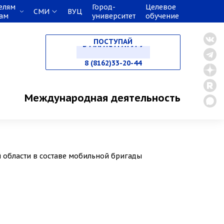
елям
Город-
Целевое
СМИ
ВУЦ
кам
университет
обучение
НА СПЕЦИАЛИТЕТ
ПОСТУПАЙ
В МАГИСТРАТУРУ
8 (8162)33-20-44
В АСПИРАНТУРУ
Международная деятельность
В ОРДИНАТУРУ
й области в составе мобильной бригады