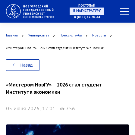
ПОСТУПАЙ
НА СПЕЦИАЛИТЕТ
8 (8162)33-20-44
Главная
Университет
Пресс-служба
Новости
«Мистером НовГУ» – 2026 стал студент Института экономики
В МАГИСТРАТУРУ
Назад
«Мистером НовГУ» – 2026 стал студент
В АСПИРАНТУРУ
Института экономики
05 июня 2026, 12:01
756
В ОРДИНАТУРУ