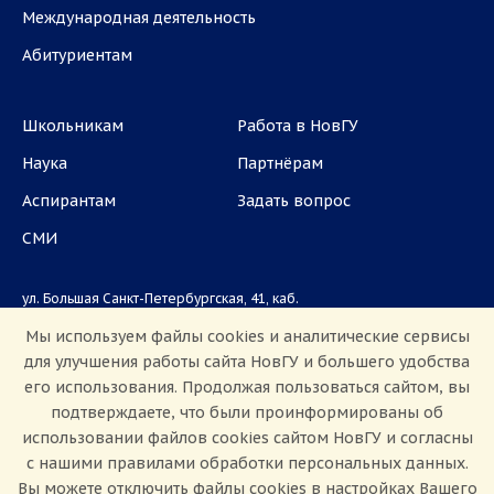
Международная деятельность
Абитуриентам
Школьникам
Работа в НовГУ
Наука
Партнёрам
Аспирантам
Задать вопрос
СМИ
ул. Большая Санкт-Петербургская, 41, каб.
1101, 1103
Мы используем файлы cookies и аналитические сервисы
для улучшения работы сайта НовГУ и большего удобства
Приемная комиссия: +7(8162)33-20-44
его использования. Продолжая пользоваться сайтом, вы
подтверждаете, что были проинформированы об
использовании файлов cookies сайтом НовГУ и согласны
с нашими правилами обработки персональных данных.
Вы можете отключить файлы cookies в настройках Вашего