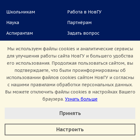
Школьникам
Работа в НовГУ
Наука
Партнёрам
Аспирантам
Задать вопрос
СМИ
Мы используем файлы cookies и аналитические сервисы
для улучшения работы сайта НовГУ и большего удобства
ул. Большая Санкт-Петербургская, 41, каб.
его использования. Продолжая пользоваться сайтом, вы
1101, 1103
подтверждаете, что были проинформированы об
использовании файлов cookies сайтом НовГУ и согласны
Приемная комиссия: +7(8162)33-20-44
с нашими правилами обработки персональных данных.
Вы можете отключить файлы cookies в настройках Вашего
браузера.
Узнать больше
Настроить Cookie
Принять
Минимальные
Аналитические/Функциональные
Настроить
Сведения об образовательной организации
Политика конфиденциальности
Сведения о доходах