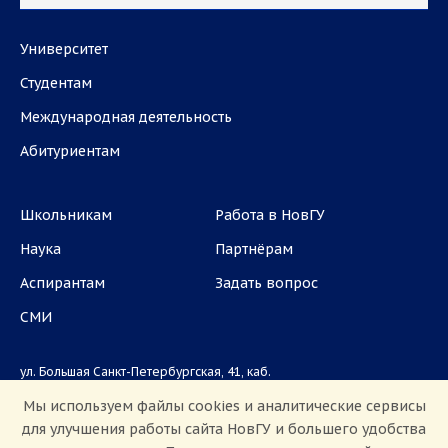
Университет
Студентам
Международная деятельность
Абитуриентам
Школьникам
Работа в НовГУ
Наука
Партнёрам
Аспирантам
Задать вопрос
СМИ
ул. Большая Санкт-Петербургская, 41, каб.
1101, 1103
Мы используем файлы cookies и аналитические сервисы
для улучшения работы сайта НовГУ и большего удобства
Приемная комиссия: +7(8162)33-20-44