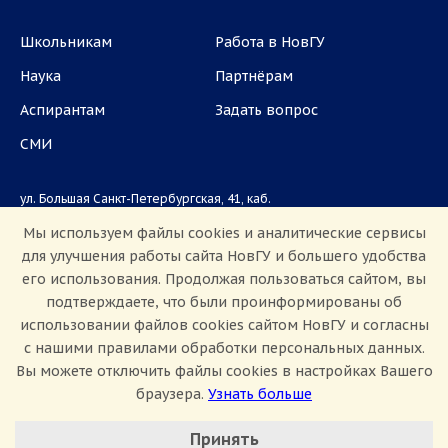
Школьникам
Работа в НовГУ
Наука
Партнёрам
Аспирантам
Задать вопрос
СМИ
ул. Большая Санкт-Петербургская, 41, каб.
1101, 1103
Мы используем файлы cookies и аналитические сервисы
для улучшения работы сайта НовГУ и большего удобства
Приемная комиссия: +7(8162)33-20-44
его использования. Продолжая пользоваться сайтом, вы
подтверждаете, что были проинформированы об
использовании файлов cookies сайтом НовГУ и согласны
с нашими правилами обработки персональных данных.
Вы можете отключить файлы cookies в настройках Вашего
браузера.
Узнать больше
Настроить Cookie
Сведения об образовательной организации
Принять
Политика конфиденциальности
Сведения о доходах
Минимальные