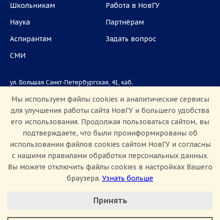
Школьникам
Работа в НовГУ
Наука
Партнёрам
Аспирантам
Задать вопрос
СМИ
ул. Большая Санкт-Петербургская, 41, каб.
1101, 1103
Мы используем файлы cookies и аналитические сервисы
для улучшения работы сайта НовГУ и большего удобства
Приемная комиссия: +7(8162)33-20-44
его использования. Продолжая пользоваться сайтом, вы
подтверждаете, что были проинформированы об
использовании файлов cookies сайтом НовГУ и согласны
с нашими правилами обработки персональных данных.
Вы можете отключить файлы cookies в настройках Вашего
браузера.
Узнать больше
Настроить Cookie
Сведения об образовательной организации
Принять
Политика конфиденциальности
Сведения о доходах
Минимальные
Противодействие коррупции
Аналитические/Функциональные