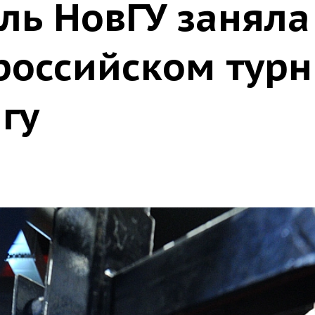
ль НовГУ заняла
российском турн
гу