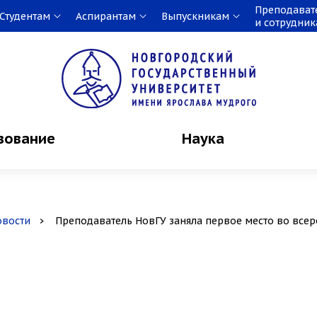
Преподават
Студентам
Аспирантам
Выпускникам
и сотрудни
зование
Наука
овости
Преподаватель НовГУ заняла первое место во все