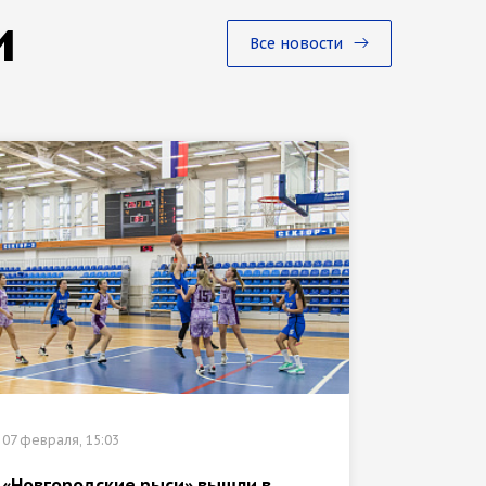
и
Все новости
07 февраля, 15:03
02 феврал
«Новгородские рыси» вышли в