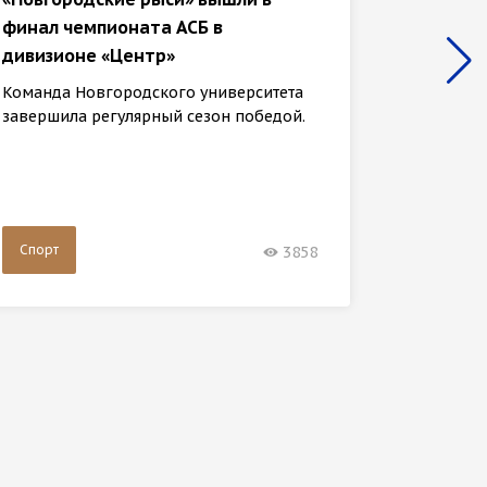
финал чемпионата АСБ в
Участн
дивизионе «Центр»
прошли
тропой
Команда Новгородского университета
завершила регулярный сезон победой.
31 янва
клуба «
шестидн
Спорт
Спорт
3858