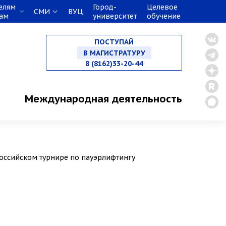
елям
Город-
Целевое
СМИ
ВУЦ
кам
университет
обучение
НА СПЕЦИАЛИТЕТ
ПОСТУПАЙ
В МАГИСТРАТУРУ
8 (8162)33-20-44
В АСПИРАНТУРУ
Международная деятельность
В ОРДИНАТУРУ
российском турнире по пауэрлифтингу