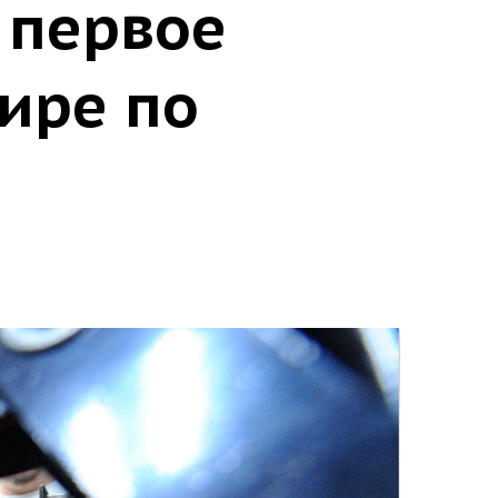
 первое
ире по