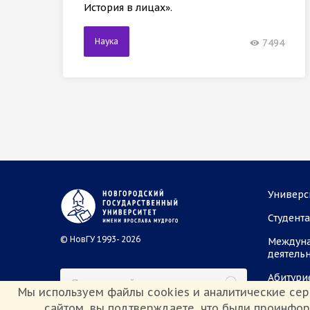
История в лицах».
Наука
7494
Универс
Студент
© НовГУ 1993- 2026
Междун
деятель
Абитури
Мы используем файлы cookies и аналитические сер
сайтом, вы подтверждаете, что были проинфо