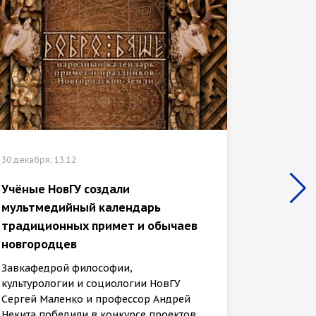
30 декабр
30 декабря, 13:12
«Иссле
Учёные НовГУ создали
отмече
мультмедийный календарь
культу
традиционных примет и обычаев
универ
новгородцев
Заведу
Завкафедрой философии,
культур
культурологии и социологии НовГУ
Сергей 
Сергей Маленко и профессор Андрей
Некита 
Некита победили в конкурсе проектов