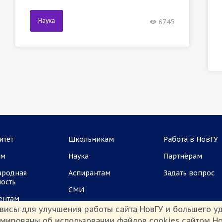
Наука
6745
итет
Школьникам
Работа в НовГУ
ам
Наука
Партнёрам
ародная
Аспирантам
Задать вопрос
ность
СМИ
ентам
висы для улучшения работы сайта НовГУ и большего уд
рмированы об использовании файлов cookies сайтом Но