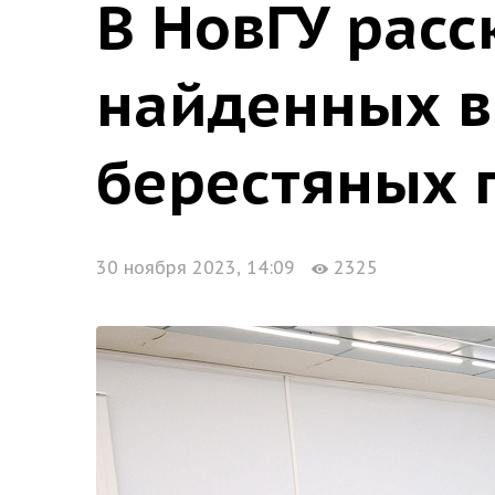
В НовГУ расс
найденных в
берестяных 
30 ноября 2023, 14:09
2325