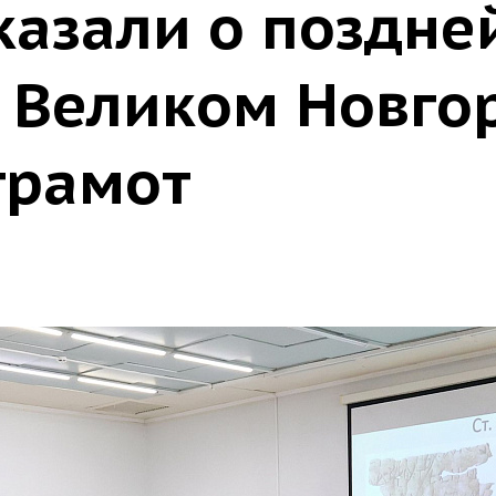
казали о поздне
 Великом Новго
грамот