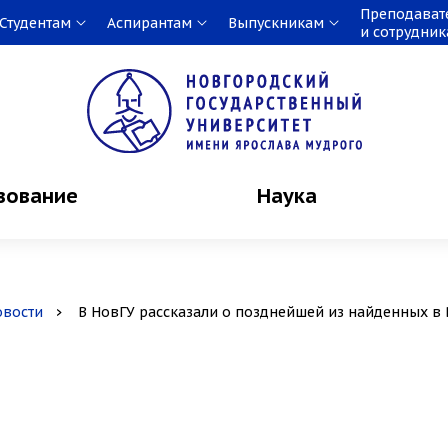
Преподават
Студентам
Аспирантам
Выпускникам
и сотрудни
зование
Наука
овости
В НовГУ рассказали о позднейшей из найденных в