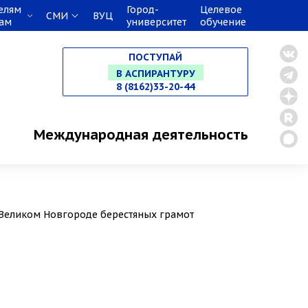
елям
Город-
Целевое
СМИ
ВУЦ
кам
университет
обучение
НА СПЕЦИАЛИТЕТ
ПОСТУПАЙ
В МАГИСТРАТУРУ
8 (8162)33-20-44
В АСПИРАНТУРУ
Международная деятельность
В ОРДИНАТУРУ
 Великом Новгороде берестяных грамот