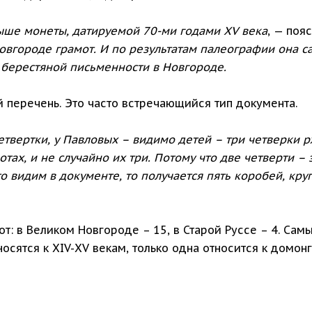
ыше монеты, датируемой 70-ми годами XV века
, — поя
овгороде грамот. И по результатам палеографии она с
 берестяной письменности в Новгороде.
 перечень. Это часто встречающийся тип документа.
четвертки, у Павловых – видимо детей – три четверки р
ах, и не случайно их три. Потому что две четверти – 
о видим в документе, то получается пять коробей, кру
т: в Великом Новгороде – 15, в Старой Руссе – 4. Сам
осятся к XIV-XV векам, только одна относится к домон