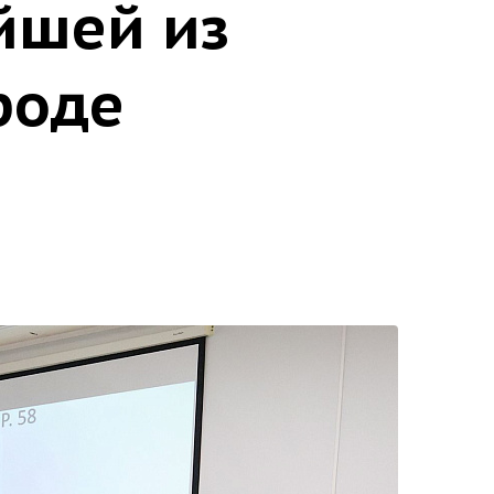
йшей из
роде