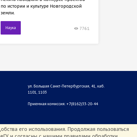
междуна
по истории и культуре Новгородской
земли.
Наука
Наука
7761
ул. Большая Санкт-Петербургская, 41, каб.
1101, 1103
Приемная комиссия: +7(8162)33-20-44
обства его использования. Продолжая пользоваться
вГУ и согласны с нашими правилами обработки