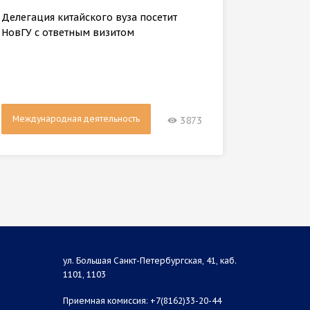
универс
Делегация китайского вуза посетит
партнёр
НовГУ с ответным визитом
Международная деятельность
Между
3873
ул. Большая Санкт-Петербургская, 41, каб.
1101, 1103
Приемная комиссия: +7(8162)33-20-44