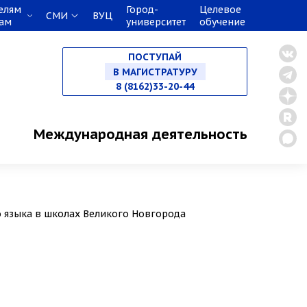
елям
Город-
Целевое
СМИ
ВУЦ
кам
университет
обучение
НА СПЕЦИАЛИТЕТ
ПОСТУПАЙ
В МАГИСТРАТУРУ
8 (8162)33-20-44
В АСПИРАНТУРУ
Международная деятельность
В ОРДИНАТУРУ
о языка в школах Великого Новгорода