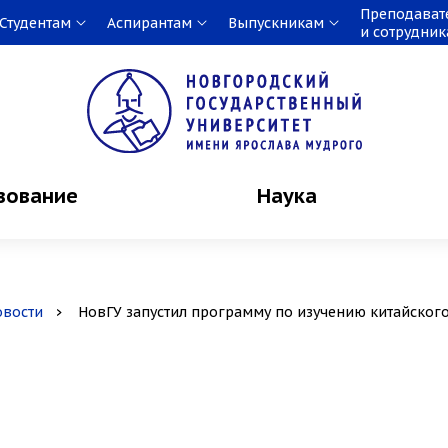
Преподават
Студентам
Аспирантам
Выпускникам
и сотрудни
зование
Наука
овости
НовГУ запустил программу по изучению китайског