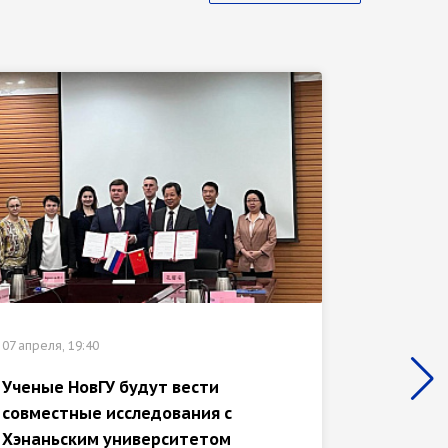
05 апреля
07 апреля, 19:40
Студен
вузах 
Ученые НовГУ будут вести
обмен
совместные исследования с
Хэнаньским университетом
НовГУ и