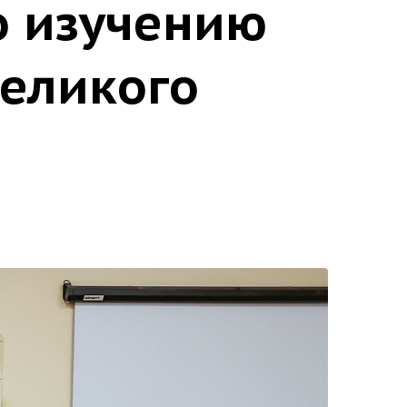
о изучению
Великого