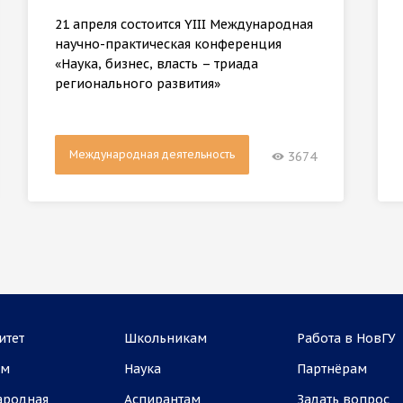
21 апреля состоится YIII Международная
научно-практическая конференция
«Наука, бизнес, власть – триада
регионального развития»
Международная деятельность
3674
итет
Школьникам
Работа в НовГУ
ам
Наука
Партнёрам
ародная
Аспирантам
Задать вопрос