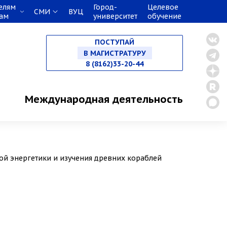
елям
Город-
Целевое
СМИ
ВУЦ
кам
университет
обучение
НА СПЕЦИАЛИТЕТ
ПОСТУПАЙ
В МАГИСТРАТУРУ
8 (8162)33-20-44
В АСПИРАНТУРУ
Международная деятельность
В ОРДИНАТУРУ
ой энергетики и изучения древних кораблей