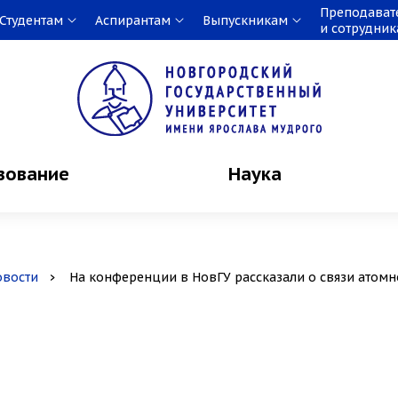
Преподават
Студентам
Аспирантам
Выпускникам
и сотрудни
зование
Наука
овости
На конференции в НовГУ рассказали о связи атомн