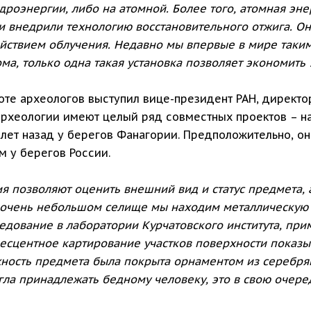
дроэнергии, либо на атомной. Более того, атомная эне
и внедрили технологию восстановительного отжига. Он
ействием облучения. Недавно мы впервые в мире таки
ма, только одна такая установка позволяет экономить 
оте археологов выступил вице-президент РАН, директо
 археологии имеют целый ряд совместных проектов – н
лет назад у берегов Фанагории. Предположительно, он 
 у берегов России.
 позволяют оценить внешний вид и статус предмета, а 
 очень небольшом селище мы находим металлическую 
ледование в лаборатории Курчатовского института, п
есцентное картирование участков поверхности показыв
ность предмета была покрыта орнаментом из серебря
а принадлежать бедному человеку, это в свою очередь