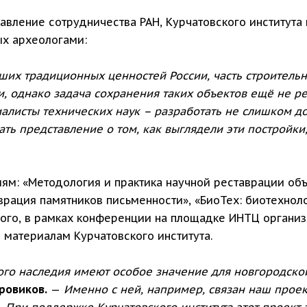
вление сотрудничества РАН, Курчатовского института 
ых археологами:
ших традиционных ценностей России, часть строительн
 однако задача сохранения таких объектов ещё не реш
циалисты технических наук – разработать не слишком 
ть представление о том, как выглядели эти постройки,
м: «Методология и практика научной реставрации объ
врация памятников письменности», «БиоТех: биотехнол
ого, в рамках конференции на площадке ИНТЦ организо
 материалам Курчатовского института.
ого наследия имеют особое значение для новгородско
ровиков.
—
Именно с ней, например, связан наш проек
 При поддержке Курчатовского института этот проект 