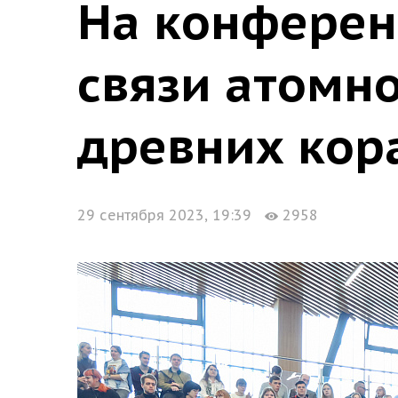
На конферен
связи атомно
древних кор
29 сентября 2023, 19:39
2958