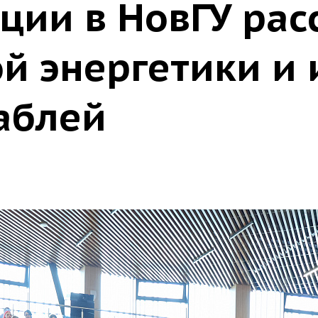
ции в НовГУ рас
й энергетики и 
аблей