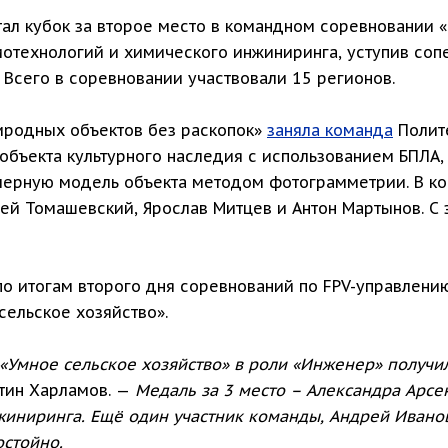
тал кубок за второе место в командном соревновании
иотехнологий и химического инжиниринга, уступив соп
 Всего в соревновании участвовали 15 регионов.
иродных объектов без раскопок»
заняла команда
Полите
бъекта культурного наследия с использованием БПЛА,
мерную модель объекта методом фотограмметрии. В ко
й Томашевский, Ярослав Митцев и Антон Мартынов. С 
по итогам второго дня соревнований по FPV-управлени
сельское хозяйство».
 «Умное сельское хозяйство» в роли «Инженер» получи
тин Харламов. —
Медаль за 3 место – Александра Арсе
иниринга. Ещё один участник команды, Андрей Иванов
остойно.