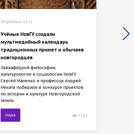
30 декабр
30 декабря, 13:12
«Иссле
Учёные НовГУ создали
отмече
мультмедийный календарь
культу
традиционных примет и обычаев
универ
новгородцев
Заведу
Завкафедрой философии,
культур
культурологии и социологии НовГУ
Сергей 
Сергей Маленко и профессор Андрей
Некита 
Некита победили в конкурсе проектов
междуна
по истории и культуре Новгородской
земли.
Наука
Наука
7755