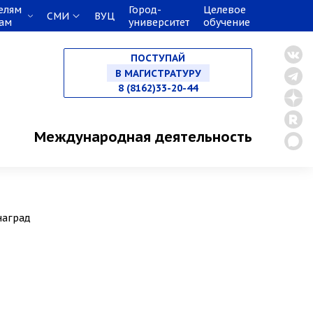
елям
Город-
Целевое
СМИ
ВУЦ
кам
университет
обучение
НА СПЕЦИАЛИТЕТ
ПОСТУПАЙ
В МАГИСТРАТУРУ
8 (8162)33-20-44
В АСПИРАНТУРУ
Международная деятельность
В ОРДИНАТУРУ
наград