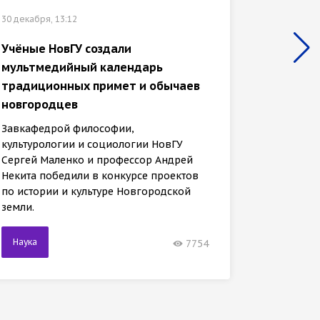
30 декабр
30 декабря, 13:12
«Иссле
Учёные НовГУ создали
отмече
мультмедийный календарь
культу
традиционных примет и обычаев
универ
новгородцев
Заведу
Завкафедрой философии,
культур
культурологии и социологии НовГУ
Сергей 
Сергей Маленко и профессор Андрей
Некита 
Некита победили в конкурсе проектов
междуна
по истории и культуре Новгородской
земли.
Наука
Наука
7754