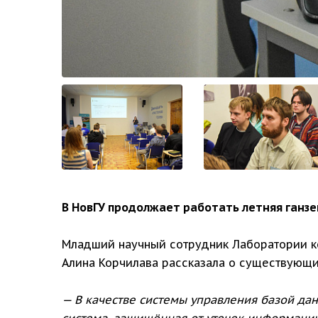
В НовГУ продолжает работать летняя ганзе
Младший научный сотрудник Лаборатории ко
Алина Корчилава рассказала о существующи
— В качестве системы управления базой да
система, защищённая от утечек информации