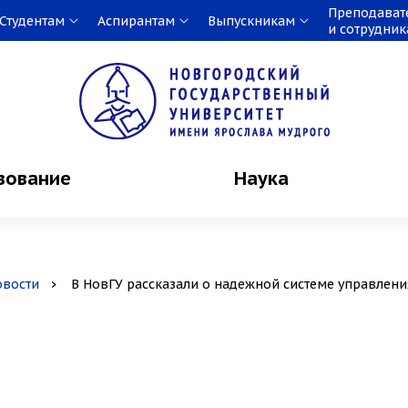
Преподават
Студентам
Аспирантам
Выпускникам
и сотрудни
зование
Наука
овости
В НовГУ рассказали о надежной системе управлени