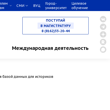
елям
Город-
Целевое
СМИ
ВУЦ
кам
университет
обучение
НА СПЕЦИАЛИТЕТ
ПОСТУПАЙ
В МАГИСТРАТУРУ
8 (8162)33-20-44
В АСПИРАНТУРУ
Международная деятельность
В ОРДИНАТУРУ
я базой данных для историков