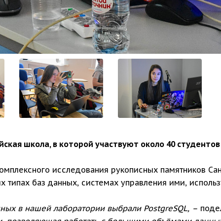
йская школа, в которой участвуют около 40 студентов
мплексного исследования рукописных памятников Санк
х типах баз данных, системах управления ими, исполь
нных в нашей лаборатории выбрали PostgreSQL, –
подел
, позволяющая работать с большими объёмами данных