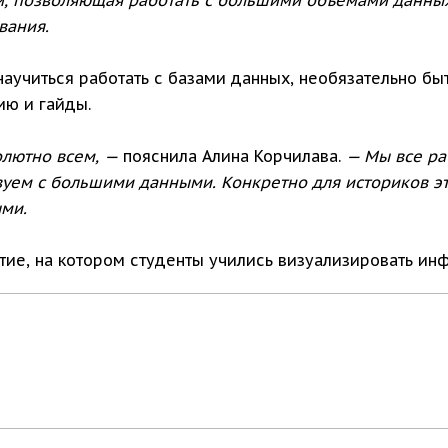
вания.
 научиться работать с базами данных, необязательно б
ю и гайды.
олютно всем, —
пояснила Алина Корчилава.
— Мы все р
ствуем с большими данными. Конкретно для историков э
ыми.
тие, на котором студенты учились визуализировать ин