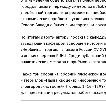
Эти изменения содействовали полной перес
городов Ганзы и переходу лидерства к Любе
«необычной торговли» определяется необх
экономических проблем в условиях затяжног
Северо-Запада с Ганзейским торговым союз
По итогам работы авторы проекта с кафедр
заведующий кафедрой всеобщей истории и 
«Необычная торговля» Ганзы в России XV-XV
изданиях перечня РИНЦ. Среди публикаций 
аналитических методов и приёмов картогр
Также три сборника: cборник ганзейской до
материалов «Нарва как центр «необычной то
«новгородских гостей» Любека. 1416–1599» 
для презентации результатов работы исслед