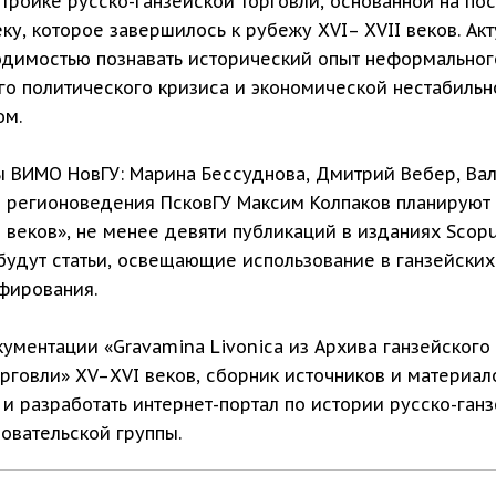
тройке русско-ганзейской торговли, основанной на по
ку, которое завершилось к рубежу XVI– XVII веков. Ак
одимостью познавать исторический опыт неформальн
о политического кризиса и экономической нестабильно
ом.
ы ВИМО НовГУ: Марина Бессуднова, Дмитрий Вебер, Вал
регионоведения ПсковГУ Максим Колпаков планируют
I веков», не менее девяти публикаций в изданиях Scopu
будут статьи, освещающие использование в ганзейски
афирования.
кументации «Gravamina Livonica из Архива ганзейского
рговли» XV–XVI веков, сборник источников и материал
и разработать интернет-портал по истории русско-ган
овательской группы.