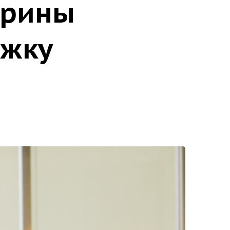
арины
ржку