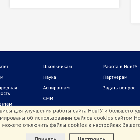
итет
Школьникам
Работа в НовГУ
ам
Наука
Партнёрам
ародная
Аспирантам
Задать вопрос
ность
СМИ
ентам
висы для улучшения работы сайта НовГУ и большего уд
рмированы об использовании файлов cookies сайтом Но
 можете отключить файлы cookies в настройках Вашег
Настроить Cookie
иденциальности
Сведения о доходах
Противодействие коррупции
Принять
Настроить