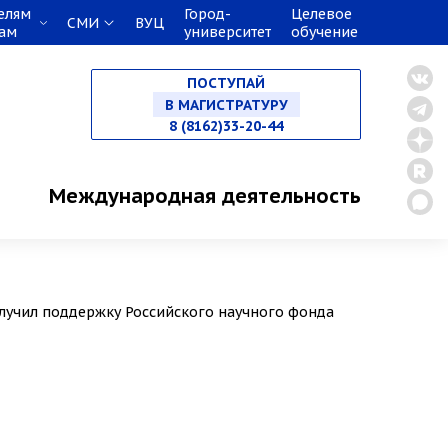
елям
Город-
Целевое
СМИ
ВУЦ
кам
университет
обучение
НА СПЕЦИАЛИТЕТ
ПОСТУПАЙ
В МАГИСТРАТУРУ
8 (8162)33-20-44
В АСПИРАНТУРУ
Международная деятельность
В ОРДИНАТУРУ
лучил поддержку Российского научного фонда