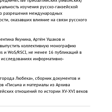
средничестве прибалтийских (ливонских)
туальность изучения русско-ганзейской
ого разрешения международных
сти, оказавших влияние на связи русского
ентина Якунина, Артём Ушаков и
 выпустить коллективную монографию
s и WoS/RSCI, не менее 16 публикаций в
х исследованиях информативно-
 города Любека», сборник документов и
ов «Письма и материалы из Архива
зейских отношений по истории XV-XVI веков