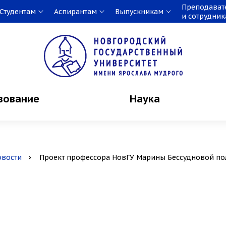
Преподават
Студентам
Аспирантам
Выпускникам
и сотрудни
зование
Наука
овости
Проект профессора НовГУ Марины Бессудновой по