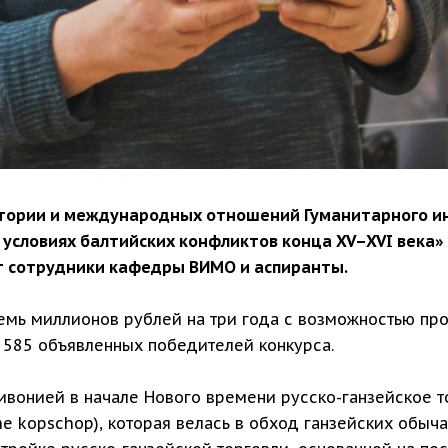
тории и международных отношений Гуманитарного и
в условиях балтийских конфликтов конца XV–XVI века»
т сотрудники кафедры ВИМО и аспиранты.
мь миллионов рублей на три года с возможностью про
 585 объявленных победителей конкурса.
вонией в начале Нового времени русско-ганзейское т
e kopschop), которая велась в обход ганзейских обыч