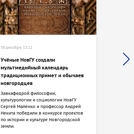
30 декабр
30 декабря, 13:12
«Иссле
Учёные НовГУ создали
отмече
мультмедийный календарь
культу
традиционных примет и обычаев
универ
новгородцев
Заведу
Завкафедрой философии,
культур
культурологии и социологии НовГУ
Сергей 
Сергей Маленко и профессор Андрей
Некита 
Некита победили в конкурсе проектов
междуна
по истории и культуре Новгородской
земли.
Наука