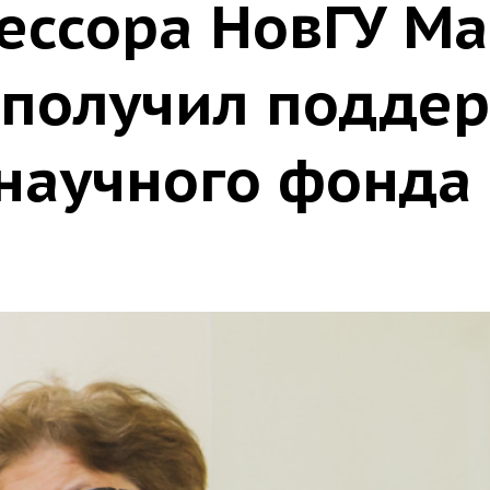
ессора НовГУ М
 получил подде
 научного фонда