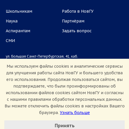
Школьникам
Работа в НовГУ
Наука
Партнёрам
Аспирантам
Задать вопрос
СМИ
ул. Большая Санкт-Петербургская, 41, каб.
1101, 1103
Мы используем файлы cookies и аналитические сервисы
для улучшения работы сайта НовГУ и большего удобства
Приемная комиссия: +7(8162)33-20-44
его использования. Продолжая пользоваться сайтом, вы
подтверждаете, что были проинформированы об
использовании файлов cookies сайтом НовГУ и согласны
с нашими правилами обработки персональных данных.
Вы можете отключить файлы cookies в настройках Вашего
браузера.
Узнать больше
Настроить Cookie
Сведения об образовательной организации
Принять
Политика конфиденциальности
Сведения о доходах
Минимальные