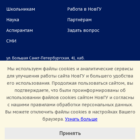
Школьникам
Работа в НовГУ
Наука
Партнёрам
Аспирантам
Задать вопрос
СМИ
ул. Большая Санкт-Петербургская, 41, каб.
1101, 1103
Мы используем файлы cookies и аналитические сервисы
для улучшения работы сайта НовГУ и большего удобства
Приемная комиссия: +7(8162)33-20-44
его использования. Продолжая пользоваться сайтом, вы
подтверждаете, что были проинформированы об
использовании файлов cookies сайтом НовГУ и согласны
с нашими правилами обработки персональных данных.
Вы можете отключить файлы cookies в настройках Вашего
браузера.
Узнать больше
Настроить Cookie
Сведения об образовательной организации
Принять
Политика конфиденциальности
Сведения о доходах
Минимальные
Противодействие коррупции