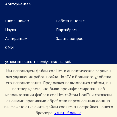
Абитуриентам
Школьникам
Работа в НовГУ
Наука
Партнёрам
Аспирантам
Задать вопрос
СМИ
ул. Большая Санкт-Петербургская, 41, каб.
1101, 1103
Мы используем файлы cookies и аналитические сервисы
для улучшения работы сайта НовГУ и большего удобства
Приемная комиссия: +7(8162)33-20-44
его использования. Продолжая пользоваться сайтом, вы
подтверждаете, что были проинформированы об
использовании файлов cookies сайтом НовГУ и согласны
с нашими правилами обработки персональных данных.
Вы можете отключить файлы cookies в настройках Вашего
браузера.
Узнать больше