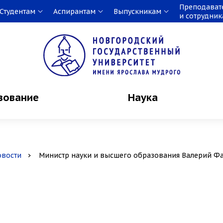
Преподават
Студентам
Аспирантам
Выпускникам
и сотрудни
зование
Наука
овости
Министр науки и высшего образования Валерий Ф