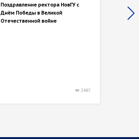
Поздравление ректора НовГУ с
Валери
Днём Победы в Великой
ученых
Отечественной войне
2487