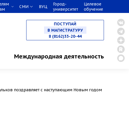
елям
Город-
Целевое
СМИ
ВУЦ
кам
университет
обучение
НА СПЕЦИАЛИТЕТ
ПОСТУПАЙ
В МАГИСТРАТУРУ
8 (8162)33-20-44
В АСПИРАНТУРУ
Международная деятельность
В ОРДИНАТУРУ
альков поздравляет с наступающим Новым годом