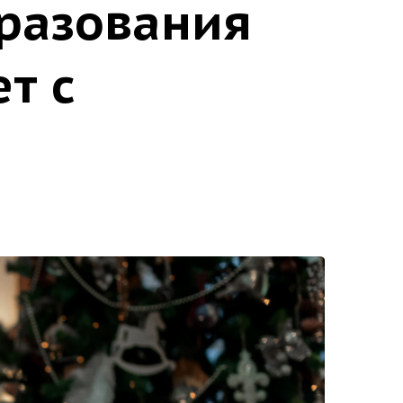
разования
т с