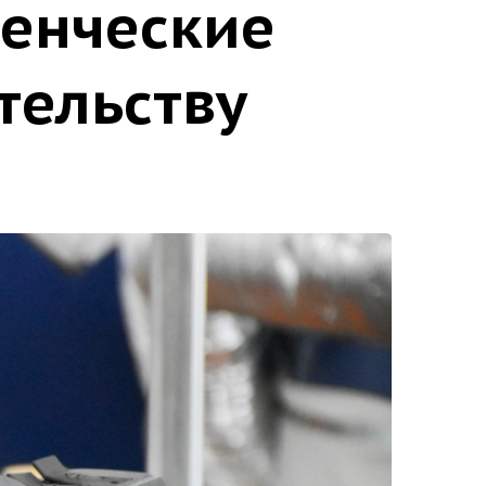
денческие
тельству