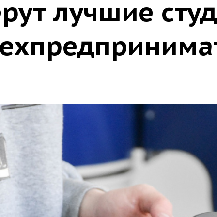
ерут лучшие сту
техпредпринима