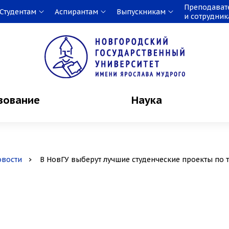
Преподават
Студентам
Аспирантам
Выпускникам
и сотрудни
зование
Наука
овости
В НовГУ выберут лучшие студенческие проекты по