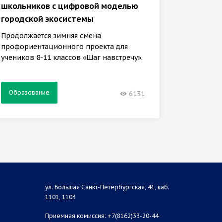
второк
школьников с цифровой моделью
городской экосистемы
Задачи 
кафедры
Продолжается зимняя смена
обучени
профориентационного проекта для
учеников 8-11 классов «Шаг навстречу».
Образование
Образ
6131
ул. Большая Санкт-Петербургская, 41, каб.
1101, 1103
Приемная комиссия: +7(8162)33-20-44