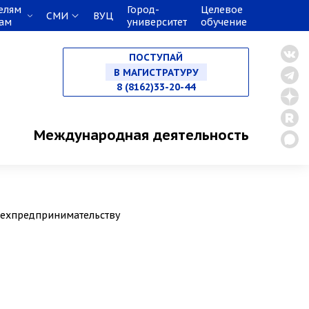
елям
Город-
Целевое
СМИ
ВУЦ
кам
университет
обучение
НА СПЕЦИАЛИТЕТ
ПОСТУПАЙ
В МАГИСТРАТУРУ
8 (8162)33-20-44
В АСПИРАНТУРУ
Международная деятельность
В ОРДИНАТУРУ
 техпредпринимательству