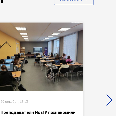
29 декабр
29 декабря, 15:13
ГИС-ба
медиат
Преподаватели НовГУ познакомили