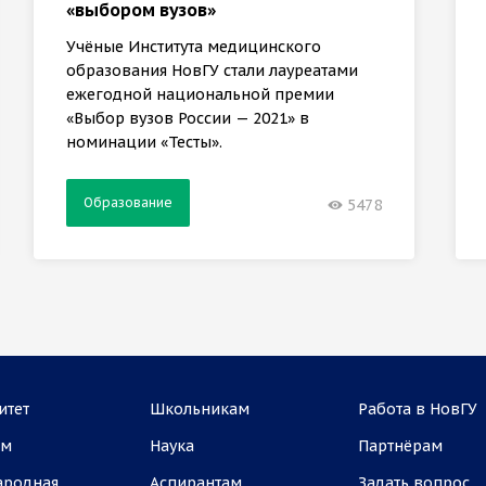
«выбором вузов»
Учёные Института медицинского
образования НовГУ стали лауреатами
ежегодной национальной премии
«Выбор вузов России — 2021» в
номинации «Тесты».
Образование
5478
итет
Школьникам
Работа в НовГУ
ам
Наука
Партнёрам
ародная
Аспирантам
Задать вопрос