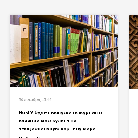
30 декабря, 13:46
НовГУ будет выпускать журнал о
влиянии масскульта на
эмоциональную картину мира