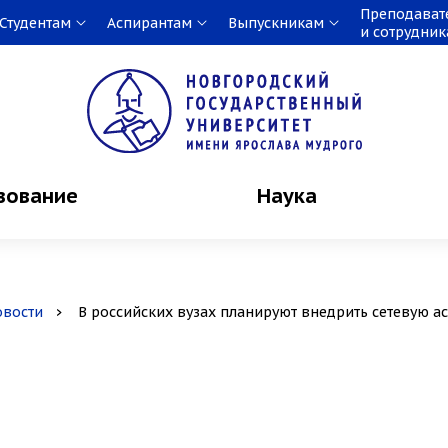
Преподават
Студентам
Аспирантам
Выпускникам
и сотрудни
зование
Наука
овости
В российских вузах планируют внедрить сетевую а