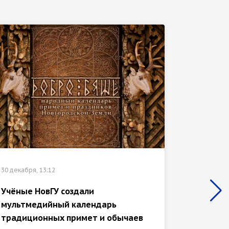
30 декабр
30 декабря, 13:12
«Иссле
Учёные НовГУ создали
отмече
мультмедийный календарь
культу
традиционных примет и обычаев
универ