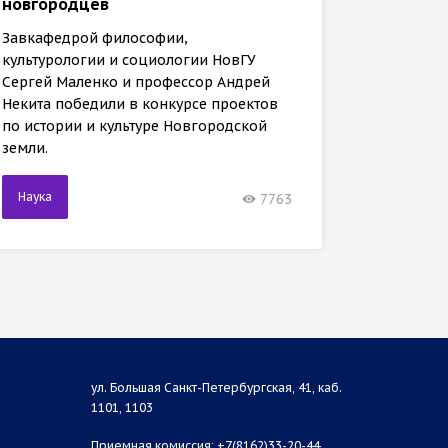
новгородцев
Заведу
Завкафедрой философии,
культур
культурологии и социологии НовГУ
Сергей 
Сергей Маленко и профессор Андрей
Некита 
Некита победили в конкурсе проектов
междуна
по истории и культуре Новгородской
земли.
Наука
Наука
7763
ул. Большая Санкт-Петербургская, 41, каб.
1101, 1103
Приемная комиссия: +7(8162)33-20-44