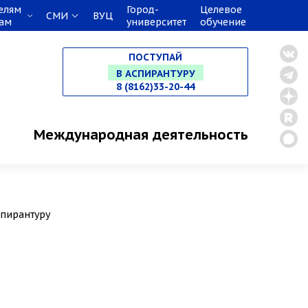
НА СПЕЦИАЛИТЕТ
елям
Город-
Целевое
СМИ
ВУЦ
кам
университет
обучение
В МАГИСТРАТУРУ
ПОСТУПАЙ
В АСПИРАНТУРУ
8 (8162)33-20-44
В ОРДИНАТУРУ
Международная деятельность
спирантуру