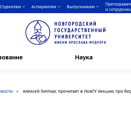
Преподават
Студентам
Аспирантам
Выпускникам
и сотрудни
зование
Наука
овости
Алексей Гиппиус прочитает в НовГУ лекцию про бе