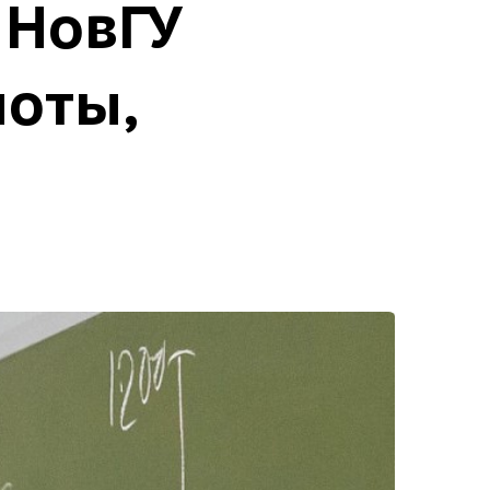
 НовГУ
оты,