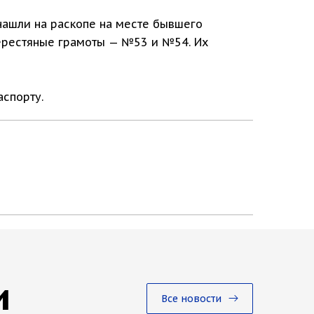
 нашли на раскопе на месте бывшего
берестяные грамоты — №53 и №54. Их
аспорту.
и
Все новости