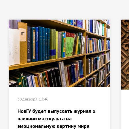
30 декабря, 13:46
НовГУ будет выпускать журнал о
влиянии масскульта на
эмоциональную картину мира