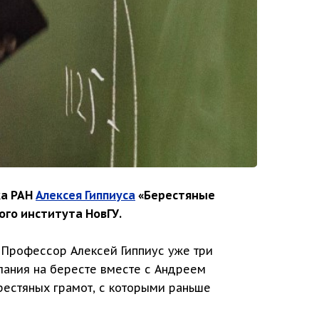
ка РАН
Алексея Гиппиуса
«Берестяные
ого института НовГУ.
 Профессор Алексей Гиппиус уже три
лания на бересте вместе с Андреем
рестяных грамот, с которыми раньше