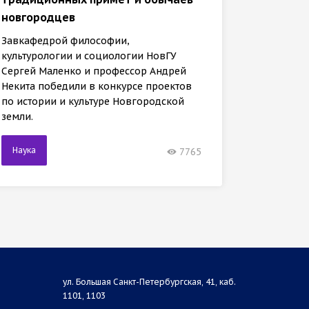
универ
новгородцев
Заведу
Завкафедрой философии,
культур
культурологии и социологии НовГУ
Сергей 
Сергей Маленко и профессор Андрей
Некита 
Некита победили в конкурсе проектов
междуна
по истории и культуре Новгородской
земли.
Наука
Наука
7765
ул. Большая Санкт-Петербургская, 41, каб.
1101, 1103