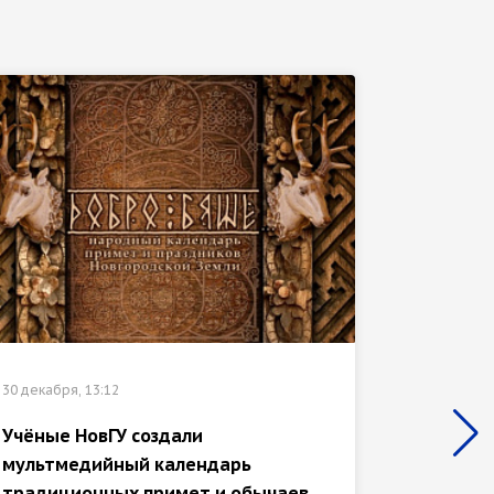
30 декабр
30 декабря, 13:12
«Иссле
Учёные НовГУ создали
отмече
мультмедийный календарь
культу
традиционных примет и обычаев