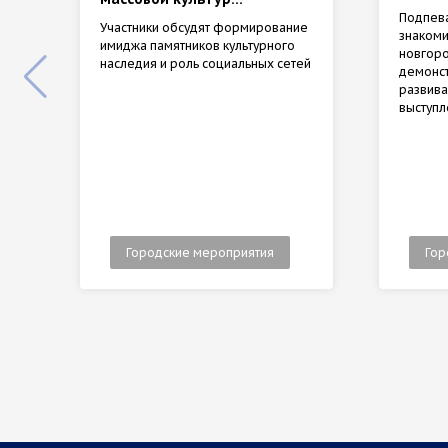
Подпев
Участники обсудят формирование
знакоми
имиджа памятников культурного
новгоро
наследия и роль социальных сетей
демонст
развива
выступл
Городские мероприятия
Гор