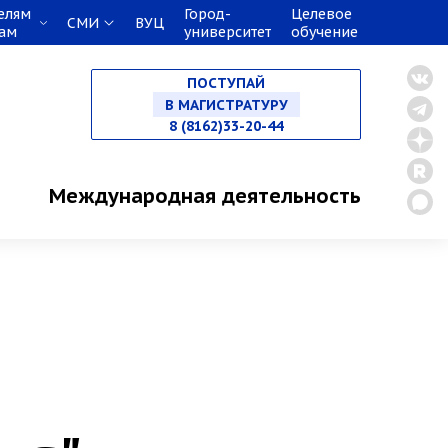
елям
Город-
Целевое
СМИ
ВУЦ
кам
университет
обучение
НА СПЕЦИАЛИТЕТ
ПОСТУПАЙ
В МАГИСТРАТУРУ
8 (8162)33-20-44
В АСПИРАНТУРУ
Международная деятельность
В ОРДИНАТУРУ