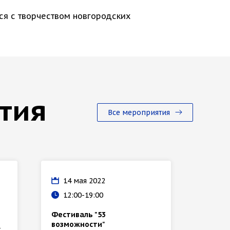
ся с творчеством новгородских
тия
Все мероприятия
14 мая 2022
05 
12:00-19:00
16:
Фестиваль "53
Выстав
возможности"
жесто
т