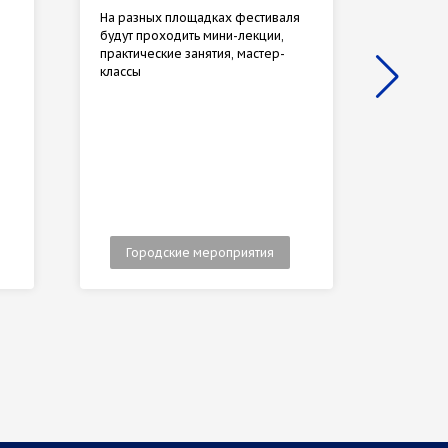
На разных площадках фестиваля
Выставк
будут проходить мини-лекции,
июня
практические занятия, мастер-
классы
Городские мероприятия
Гор