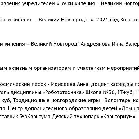
равления учредителей «Точки кипения – Великий Новг
Точки кипения – Великий Новгород» за 2021 год Козыр
ки кипения – Великий Новгород" Андреянова Инна Вале
мым активным организаторам и участникам мероприятий
Космический песок - Моисеева Анна, доцент кафедры п
атель дисциплины «Робототехника» Школа №36, IT-куб, Н
-куб, Традиционные новгородские игры - Волонтеры ко
вета, Центр дополнительного образования детей «Дом на
аставник ГеоКвантума Детский технопарк «Кванториум»