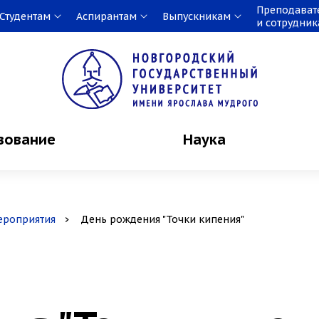
Преподават
Студентам
Аспирантам
Выпускникам
и сотрудни
зование
Наука
ероприятия
День рождения "Точки кипения"