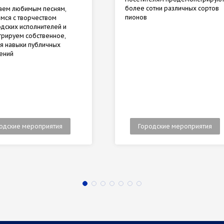
более сотни различных сортов
аем любимым песням,
пионов
мся с творчеством
дских исполнителей и
рируем собственное,
я навыки публичных
ений
одские мероприятия
Городские мероприятия