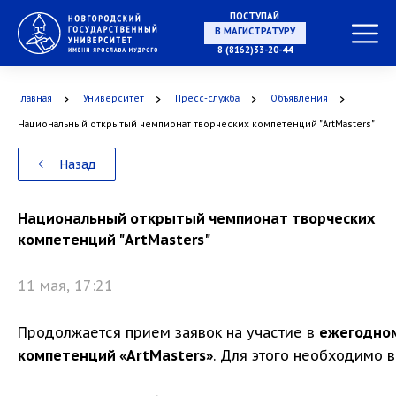
ПОСТУПАЙ
В МАГИСТРАТУРУ
8 (8162)33-20-44
Главная
Университет
Пресс-служба
Объявления
В АСПИРАНТУРУ
Национальный открытый чемпионат творческих компетенций "ArtMasters"
Назад
В ОРДИНАТУРУ
Национальный открытый чемпионат творческих
компетенций "ArtMasters"
11 мая, 17:21
Продолжается прием заявок на участие в
ежегодном
компетенций «ArtMasters»
. Для этого необходимо 